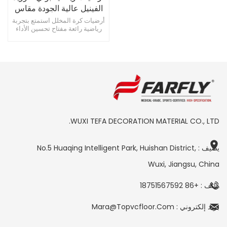
الفينيل عالية الجودة مقاس
4.5 مم، أرضيات ملاعب
أرضيات كرة المخلل استمتع بتجربة
رياضية رائعة مفتاح تحسين الأداء
بيكلبول
الرياضي يبدأ حب لعبة Pickleball
بالأرضيات التي تختارها.
WUXI TEFA DECORATION MATERIAL CO., LTD.
يضيف : No.5 Huaqing Intelligent Park, Huishan District,
Wuxi, Jiangsu, China
هاتف : +86 18751567592
بريد إلكتروني : Mara@topvcfloor.com