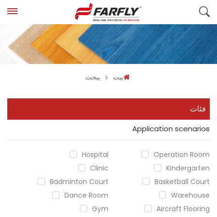
بيت
يبحث
فئات
Application scenarios
Hospital
Operation Room
Clinic
Kindergarten
Badminton Court
Basketball Court
Dance Room
Warehouse
Gym
Aircraft Flooring