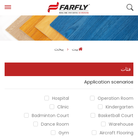
بيت
يبحث
فئات
Application scenarios
Hospital
Operation Room
Clinic
Kindergarten
Badminton Court
Basketball Court
Dance Room
Warehouse
Gym
Aircraft Flooring