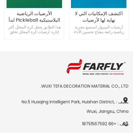
اكتشف الإمكانيات التي لا
الأرضيات الرياضية
نهاية لها لأرضيات
البلاستيكية Pickleball ابدأ
Pickleball
باختيار الأرضيات المثالية
أرضيات البيتبول استمتع بتجربة
هذا الطابق يجعل كرة المخلل أكثر
رياضية رائعة مفتاح تحسين الأداء
إثارة. أرضيات كرة المخلل تخلق
الرياضي يبدأ حب لعبة Pickleball
ملعبًا احترافيًا أرضيات بلاستيكية
بالأرضيات التي تختارها.
عالية الجودة لحماية ركبتيك
WUXI TEFA DECORATION MATERIAL CO., LTD.
يضيف : No.5 Huaqing Intelligent Park, Huishan District,
Wuxi, Jiangsu, China
هاتف : +86 18751567592