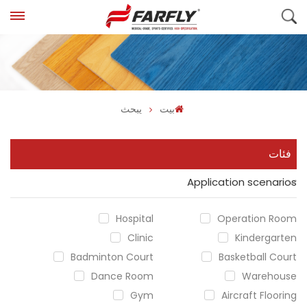
بيت
يبحث
فئات
Application scenarios
Hospital
Operation Room
Clinic
Kindergarten
Badminton Court
Basketball Court
Dance Room
Warehouse
Gym
Aircraft Flooring