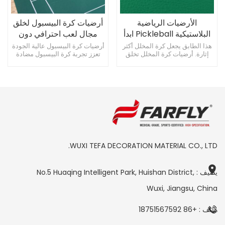
الأرضيات الرياضية
أرضيات كرة البيسبول لخلق
البلاستيكية Pickleball ابدأ
مجال لعب احترافي دون
باختيار الأرضيات المثالية
قلق
هذا الطابق يجعل كرة المخلل أكثر
أرضيات كرة البيسبول عالية الجودة
إثارة. أرضيات كرة المخلل تخلق
تعزز تجربة كرة البيسبول مضادة
ملعبًا احترافيًا أرضيات بلاستيكية
للانزلاق ومقاومة للاهتراء، الخيار
عالية الجودة لحماية ركبتيك
الأول لأرضيات بيكلبول يبدأ حب
رياضة البيكلبول بالأرضيات
البلاستيكية
WUXI TEFA DECORATION MATERIAL CO., LTD.
يضيف : No.5 Huaqing Intelligent Park, Huishan District,
Wuxi, Jiangsu, China
هاتف : +86 18751567592