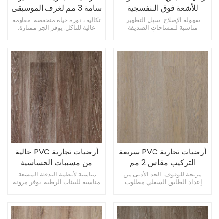
للأشعة فوق البنفسجية
سامة 3 مم لغرف الموسيقى
بسمك 2 مم لغرف الفن
سهولة الإصلاح. سهل التطهير.
تكاليف دورة حياة منخفضة. مقاومة
مناسبة للمساحات الصديقة
عالية للتآكل. يوفر الجر ممتازة.
للحيوانات الأليفة.
أرضيات تجارية PVC سريعة
أرضيات تجارية PVC خالية
التركيب مقاس 2 مم
من مسببات الحساسية
للحمامات
مقاس 3 مم لمختبرات
مريحة للوقوف. الحد الأدنى من
مناسبة لأنظمة التدفئة المشعة.
إعداد الطابق السفلي مطلوب.
مناسبة للبيئات الرطبة. يوفر مرونة
الكمبيوتر
يدعم أنماط الأرضية الإبداعية.
التصميم.