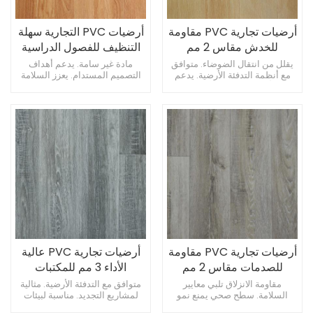
أرضيات تجارية PVC مقاومة
أرضيات PVC التجارية سهلة
للخدش مقاس 2 مم
التنظيف للفصول الدراسية
للممرات
بسمك 3 مم
يقلل من انتقال الضوضاء. متوافق
مادة غير سامة. يدعم أهداف
مع أنظمة التدفئة الأرضية. يدعم
التصميم المستدام. يعزز السلامة
الأحمال المتداول الثقيلة.
في متاجر البيع بالتجزئة.
أرضيات تجارية PVC مقاومة
أرضيات تجارية PVC عالية
للصدمات مقاس 2 مم
الأداء 3 مم للمكتبات
للكافيتريات
مقاومة الانزلاق تلبي معايير
متوافق مع التدفئة الأرضية. مثالية
السلامة. سطح صحي يمنع نمو
لمشاريع التجديد. مناسبة لبيئات
العفن. يوفر حماية حاجز الرطوبة.
الغرف النظيفة.