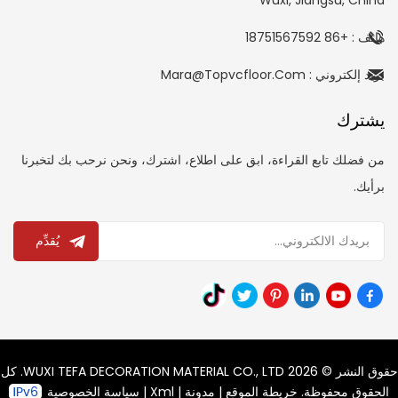
هاتف : +86 18751567592
بريد إلكتروني : Mara@topvcfloor.com
يشترك
من فضلك تابع القراءة، ابق على اطلاع، اشترك، ونحن نرحب بك لتخبرنا
برأيك.
يُقدِّم
حقوق النشر © 2026 WUXI TEFA DECORATION MATERIAL CO., LTD. كل
الحقوق محفوظة.
خريطة الموقع
|
مدونة
|
Xml
|
سياسة الخصوصية