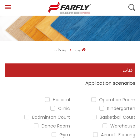
بيت
منتجات
فئات
Application scenarios
Hospital
Operation Room
Clinic
Kindergarten
Badminton Court
Basketball Court
Dance Room
Warehouse
Gym
Aircraft Flooring