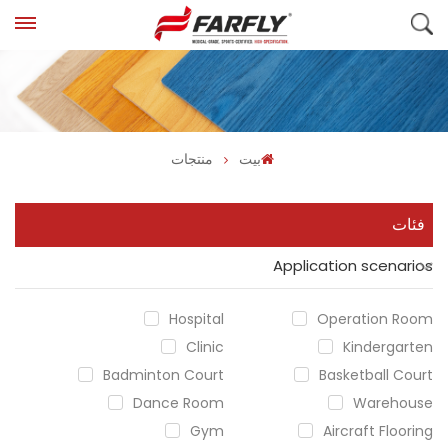
بيت
منتجات
فئات
Application scenarios
Hospital
Operation Room
Clinic
Kindergarten
Badminton Court
Basketball Court
Dance Room
Warehouse
Gym
Aircraft Flooring