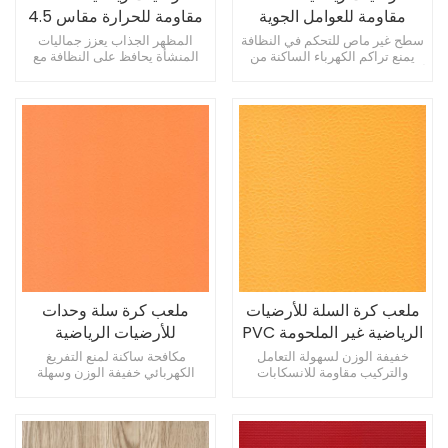
مقاومة للعوامل الجوية
مقاومة للحرارة مقاس 4.5
مقاس 4.5 مم لملعب كرة
مم، أرضية ملعب كرة سلة
سطح غير ماص للتحكم في النظافة
المظهر الجذاب يعزز جماليات
يمنع تراكم الكهرباء الساكنة من
المنشأة يحافظ على النظافة مع
السلة
قابلة للإزالة
أجل سلامة المستخدم خفيفة الوزن
سطح غير ماص يمنع تراكم الكهرباء
وسهلة التعامل والتركيب
الساكنة من أجل السلامة
ملعب كرة السلة للأرضيات
ملعب كرة سلة وحدات
الرياضية غير الملحومة PVC
للأرضيات الرياضية
مقاس 4.5 مم
البلاستيكية الملونة مقاس
خفيفة الوزن لسهولة التعامل
مكافحة ساكنة لمنع التفريغ
والتركيب مقاومة للانسكابات
الكهربائي خفيفة الوزن وسهلة
4.5 مم
والحوادث الكيميائية ملاءمة داخلية
التعامل والتركيب يقاوم الانسكابات
وخارجية
والحوادث الكيميائية