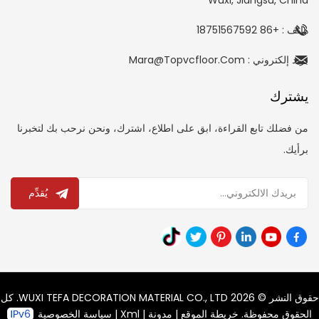
هاتف : +86 18751567592
بريد إلكتروني : Mara@topvcfloor.com
يشترك
من فضلك تابع القراءة، ابق على اطلاع، اشترك، ونحن نرحب بك لتخبرنا
برأيك.
يُقدِّم
حقوق النشر © 2026 WUXI TEFA DECORATION MATERIAL CO., LTD. كل
الحقوق محفوظة.
خريطة الموقع
|
مدونة
|
Xml
|
سياسة الخصوصية