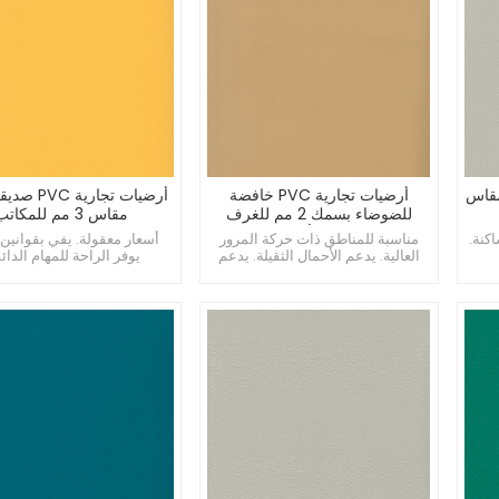
مريحة مقاس
أرضيات تجارية PVC خافضة
أرضيات تجارية 
للضوضاء بسمك 2 مم للغرف
مقاس 3 مم للمكاتب
متعددة الأغراض
كنة.
مناسبة للمناطق ذات حركة المرور
أسعار معقولة. يفي بقوانين ا
العالية. يدعم الأحمال الثقيلة. يدعم
يوفر الراحة للمهام الدائم
سهولة تركيب اللحام.