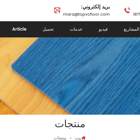
بريد إلكتروني:
mara@topvcfloor.com
المشاريع
فيديو
خدمات
تحميل
Article
منتجات
بيت
منتجات