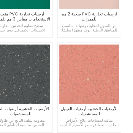
أرضيات تجارية PVC صحية 2 مم
أرضيات تجارية PVC 
للممرات
الاستخدامات مقاس 3 مم للمكتبات
من السهل لتنظيف وصيانة. مناسب
سطح مقاوم للخدش. مقاومة
للمناطق الرطبة. يوفر مظهرًا سلسًا.
الانسكاب الكيميائي. يوفر نسيج
متناسقًا.
الأرضيات الخشبية أرضيات الفينيل
الأرضيات الخشبية أرضيات الف
للمستشفيات
للمستشفيات
مثالية لمساحات علاج الأمراض
مقاومة للتلف الناتج عن طاول
الجلدية. انخفاض خطر الأضرار الناجمة
الفحص. مناسبة لمناطق العلا
عن معدات التمرين. يدعم بيئة نظيفة
النفسي. مناسبة للمساحات المك