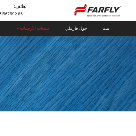
هاتف:
+86 18751567592
بيت
حول فارفلي
منتجات الأرضيات