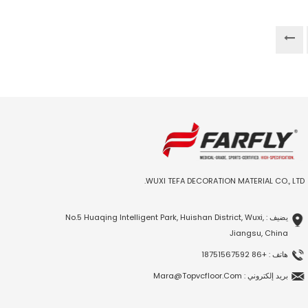
WUXI TEFA DECORATION MATERIAL CO., LTD.
يضيف : No.5 Huaqing Intelligent Park, Huishan District, Wuxi,
Jiangsu, China
هاتف : +86 18751567592
بريد إلكتروني : Mara@topvcfloor.com