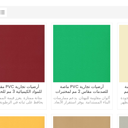
مقاومة
أرضيات تجارية PVC ماصة
أرضيات تجار
الساكنة مقاس 3 مم
للصدمات مقاس 2 مم لمختبرات
للمواد الكيميائية 3 مم للحمامات
الكمبيوتر
جودة
ألوان مقاومة للبهتان. يدعم ممارسات
متانة ممتازة. يعزز قيمة المم
ظهر.
البناء المستدامة. يوفر استقرار الأبعاد.
يحافظ على ثباته في الرطوبة ا