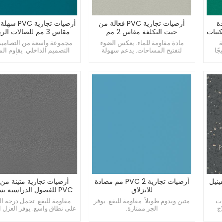
متعددة
أرضيات تجارية PVC فعالة من
أرضيات تجارية 
حيث التكلفة مقاس 2 مم
مقاس 3 مم للصالات الرياضية
للكافيتريات
مادة مقاومة للماء. يعكس الضوء
مجموعة واسعة من التصاميم.
ًا
لتفتيح المساحات. يدعم سهولة
التصميم الداخلي. يقاوم ال
تنظيف البقع.
البادئة من الأثاث.
ينيل
أرضيات تجارية PVC 2 مم مضادة
أرضيات تجارية متينة من 
للانزلاق
مم
ات
متين ويدوم طويلاً. مقاومة للبقع. يوفر
مقاومة للبقع. تحمل درجة ال
ج
الجر ممتازة.
على نطاق واسع. يوفر العزل ا
تبية