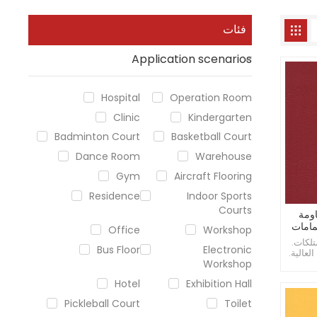
فئات
Application scenarios
Hospital
Operation Room
Clinic
Kindergarten
Badminton Court
Basketball Court
Dance Room
Warehouse
Gym
Aircraft Flooring
Residence
Indoor Sports
Courts
ية PVC مقاومة
Office
Workshop
تلكات.
Bus Floor
Electronic
لعالية.
Workshop
Hotel
Exhibition Hall
Pickleball Court
Toilet