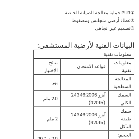
①PUR حماية معالجة الصيانة الخاصة
②غطاء أرضي متجانس ومضغوط
③تصميم غير اتجاهي
البيانات الفنية لأرضية المستشفى:
معلومات تقنية
معلومات
نتائج
قواعد الامتحان
تقنية
الإختبار
المعالجة
بور
السطحية
السمك
آيزو 24346:2006
2.0 ملم
الكلي
(R2015)
سمك
آيزو 24346:2006
طبقة
2 ملم
(R2015)
التآكل
الحجم:
2.0 م * 20