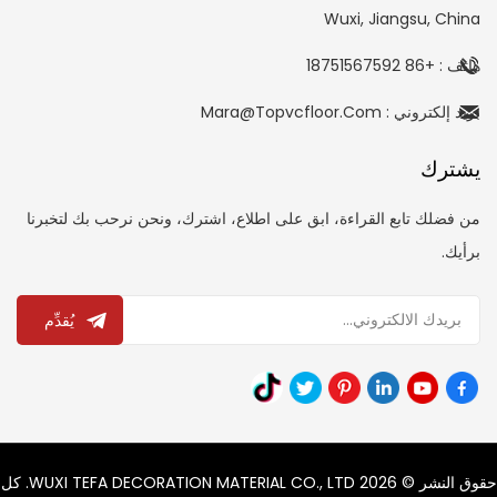
Wuxi, Jiangsu, China
هاتف : +86 18751567592
بريد إلكتروني : Mara@topvcfloor.com
يشترك
من فضلك تابع القراءة، ابق على اطلاع، اشترك، ونحن نرحب بك لتخبرنا
برأيك.
يُقدِّم
حقوق النشر © 2026 WUXI TEFA DECORATION MATERIAL CO., LTD. كل