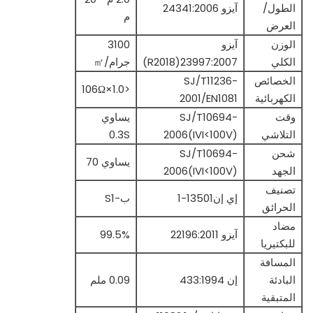
الطول/
آيزو 24341:2006
م
العرض
الوزن
آيزو
3100
الكلي
23997:2007(R2018)
جرام/㎡
الخصائص
SJ/T11236-
<1.0×106Ω
الكهربائية
2001/EN1081
وقت
SJ/T10694-
يساوي
التلاشي
2006(IVI<100V)
0.3S
شحن
SJ/T10694-
يساوي 70
الجهد
2006(IVI<100V)
تصنيف
إي إن13501-1
ب-S1
الحرائق
مضاد
آيزو 22196:2011
99.5%
للبكتيريا
المسافة
البادئة
إن 433:1994
0.09 ملم
المتبقية