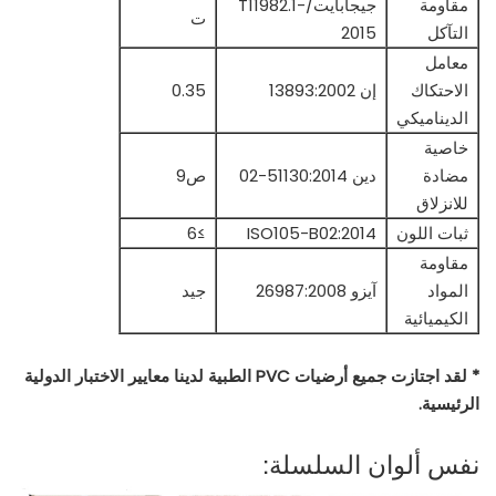
مقاومة
جيجابايت/T11982.1-
ت
التآكل
2015
معامل
الاحتكاك
إن 13893:2002
0.35
الديناميكي
خاصية
مضادة
دين 51130:2014-02
ص9
للانزلاق
ثبات اللون
ISO105-B02:2014
≥6
مقاومة
المواد
آيزو 26987:2008
جيد
الكيميائية
* لقد اجتازت جميع أرضيات PVC الطبية لدينا معايير الاختبار الدولية
الرئيسية.
نفس ألوان السلسلة: