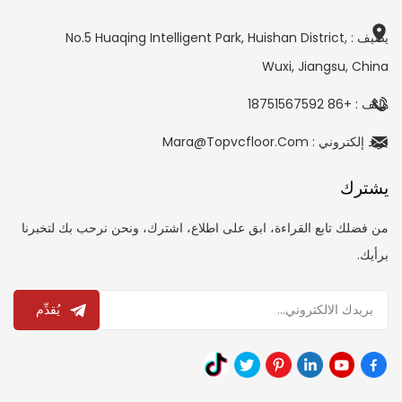
يضيف : No.5 Huaqing Intelligent Park, Huishan District,
Wuxi, Jiangsu, China
هاتف : +86 18751567592
بريد إلكتروني : Mara@topvcfloor.com
يشترك
من فضلك تابع القراءة، ابق على اطلاع، اشترك، ونحن نرحب بك لتخبرنا
برأيك.
يُقدِّم