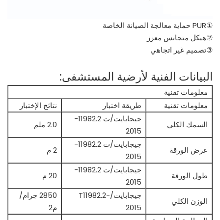
①PUR حماية معالجة الصيانة الخاصة
②هيكل متجانس معزز
③تصميم غير اتجاهي
البيانات الفنية لأرضية المستشفى:
معلومات تقنية
معلومات تقنية
طريقة اختبار
نتائج الإختبار
جيجابايت/ت 11982.2-
السمك الكلي
2.0 ملم
2015
جيجابايت/ت 11982.2-
عرض الورقة
2 م
2015
جيجابايت/ت 11982.2-
طول الورقة
20 م
2015
جيجابايت/T11982.2-
2850 جرام/
الوزن الكلي
2015
م2