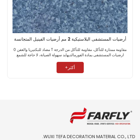
أرضيات المستشفى البلاستيكية 2 مم أرضيات الفينيل المتجانسة
مقاومة ممتازة للتآكل، مقاومة للتآكل من الدرجة T مضاد للبكتيريا والعفن 0
ارضيات المستشفى بمادة الفورمالديهايد سهولة الصيانة، لا حاجة للشمع ​
أكثر+
WUXI TEFA DECORATION MATERIAL CO., LTD.