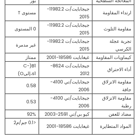
المعالجة السطحية
بور
جيجابايت/ت 11982.2-
ارتداء المقاومة
مستوى T
2015
جيجابايت/ت 11982.2-
مقاومة التلوث
0 المستوى
2015
تجربة عجلة
جيجابايت/ت 11982.2-
غير مدمرة
الكرسي
2015
كيماويات المقاومة
غيغابايت 18586-2001
ممتاز
جيجابايت/ت 8624-
B1(C-
أداء الاحتراق
2012
s1،إلىO)
مقاومة الانزلاق
جيجابايت/تي 4100-
0.58
جافة
2006
مقاومة الانزلاق
جيجابايت/تي 4100-
0.53
رطبة
2006
مضاد للعفن
كيو بي/تي 2591-2003
92%
<0.1 جم/م2
المواد المتطايرة
غيغابايت 18586-2001