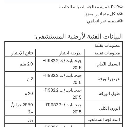
①PUR حماية معالجة الصيانة الخاصة
②هيكل متجانس معزز
③تصميم غير اتجاهي
البيانات الفنية لأرضية المستشفى:
معلومات تقنية
معلومات تقنية
طريقة اختبار
نتائج الإختبار
جيجابايت/ت 11982.2-
السمك الكلي
2.0 ملم
2015
جيجابايت/ت 11982.2-
عرض الورقة
2 م
2015
جيجابايت/ت 11982.2-
طول الورقة
20 م
2015
جيجابايت/T11982.2-
2850 جرام/
الوزن الكلي
2015
م2
المعالجة السطحية
بور