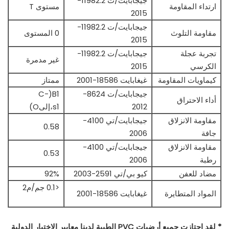
جيجابايت/ت 11982.2-
ارتداء المقاومة
مستوى T
2015
جيجابايت/ت 11982.2-
مقاومة التلوث
0 المستوى
2015
تجربة عجلة
جيجابايت/ت 11982.2-
غير مدمرة
الكرسي
2015
كيماويات المقاومة
غيغابايت 18586-2001
ممتاز
جيجابايت/ت 8624-
B1(C-
أداء الاحتراق
2012
s1،إلىO)
مقاومة الانزلاق
جيجابايت/تي 4100-
0.58
جافة
2006
مقاومة الانزلاق
جيجابايت/تي 4100-
0.53
رطبة
2006
مضاد للعفن
كيو بي/تي 2591-2003
92%
<0.1 جم/م2
المواد المتطايرة
غيغابايت 18586-2001
* لقد اجتازت جميع أرضيات PVC الطبية لدينا معايير الاختبار الدولية