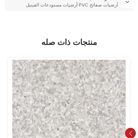
أرضيات صفائح PVC أرضيات مستودعات الفينيل
منتجات ذات صله