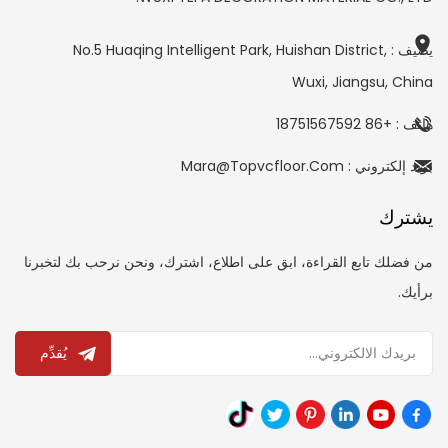
يضيف : No.5 Huaqing Intelligent Park, Huishan District,
Wuxi, Jiangsu, China
هاتف : +86 18751567592
بريد إلكتروني : Mara@topvcfloor.com
يشترك
من فضلك تابع القراءة، ابق على اطلاع، اشترك، ونحن نرحب بك لتخبرنا
برأيك.
يُقدِّم