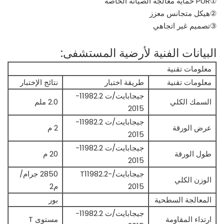
①PUR حماية معالجة الصيانة الخاصة
②هيكل متجانس معزز
③تصميم غير اتجاهي
البيانات الفنية لأرضية المستشفى:
معلومات تقنية
معلومات تقنية
طريقة اختبار
نتائج الإختبار
جيجابايت/ت 11982.2-
السمك الكلي
2.0 ملم
2015
جيجابايت/ت 11982.2-
عرض الورقة
2 م
2015
جيجابايت/ت 11982.2-
طول الورقة
20 م
2015
جيجابايت/T11982.2-
2850 جرام/
الوزن الكلي
2015
م2
المعالجة السطحية
بور
جيجابايت/ت 11982.2-
ارتداء المقاومة
مستوى T