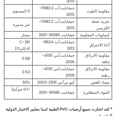
2015
جيجابايت/ت 11982.2-
مقاومة التلوث
0 المستوى
2015
تجربة عجلة
جيجابايت/ت 11982.2-
غير مدمرة
الكرسي
2015
كيماويات المقاومة
غيغابايت 18586-2001
ممتاز
جيجابايت/ت 8624-
B1(C-
أداء الاحتراق
2012
s1،إلىO)
مقاومة الانزلاق
جيجابايت/تي 4100-
0.58
جافة
2006
مقاومة الانزلاق
جيجابايت/تي 4100-
0.53
رطبة
2006
مضاد للعفن
كيو بي/تي 2591-2003
92%
<0.1 جم/م2
المواد المتطايرة
غيغابايت 18586-2001
* لقد اجتازت جميع أرضيات PVC الطبية لدينا معايير الاختبار الدولية
الرئيسية.