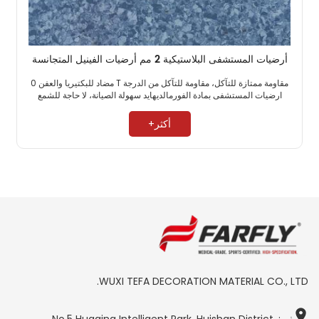
أرضيات المستشفى البلاستيكية 2 مم أرضيات الفينيل المتجانسة
مقاومة ممتازة للتآكل، مقاومة للتآكل من الدرجة T مضاد للبكتيريا والعفن 0
ارضيات المستشفى بمادة الفورمالديهايد سهولة الصيانة، لا حاجة للشمع ​
أكثر+
WUXI TEFA DECORATION MATERIAL CO., LTD.
يضيف : No.5 Huaqing Intelligent Park, Huishan District,