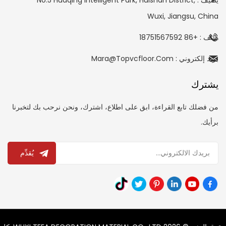
Wuxi, Jiangsu, China
هاتف : +86 18751567592
بريد إلكتروني : Mara@topvcfloor.com
يشترك
من فضلك تابع القراءة، ابق على اطلاع، اشترك، ونحن نرحب بك لتخبرنا
برأيك.
يُقدِّم