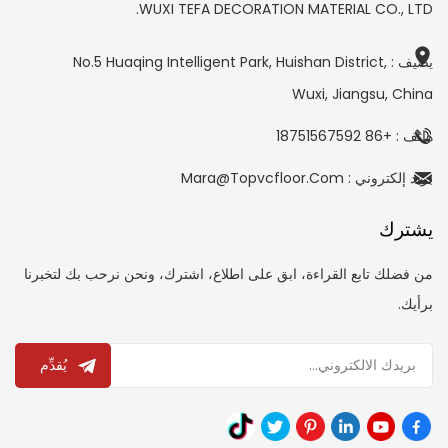
WUXI TEFA DECORATION MATERIAL CO., LTD.
يضيف : No.5 Huaqing Intelligent Park, Huishan District,
Wuxi, Jiangsu, China
هاتف : +86 18751567592
بريد إلكتروني : Mara@topvcfloor.com
يشترك
من فضلك تابع القراءة، ابق على اطلاع، اشترك، ونحن نرحب بك لتخبرنا
برأيك.
يُقدِّم