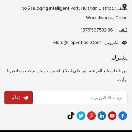
يضيف : No.5 Huaqing Intelligent Park, Huishan District,
Wuxi, Jiangsu, China
هاتف : +86 18751567592
بريد إلكتروني : Mara@topvcfloor.com
يشترك
من فضلك تابع القراءة، ابق على اطلاع، اشترك، ونحن نرحب بك لتخبرنا
برأيك.
يُقدِّم