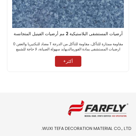
أرضيات المستشفى البلاستيكية 2 مم أرضيات الفينيل المتجانسة
مقاومة ممتازة للتآكل، مقاومة للتآكل من الدرجة T مضاد للبكتيريا والعفن 0
ارضيات المستشفى بمادة الفورمالديهايد سهولة الصيانة، لا حاجة للشمع ​
أكثر+
WUXI TEFA DECORATION MATERIAL CO., LTD.