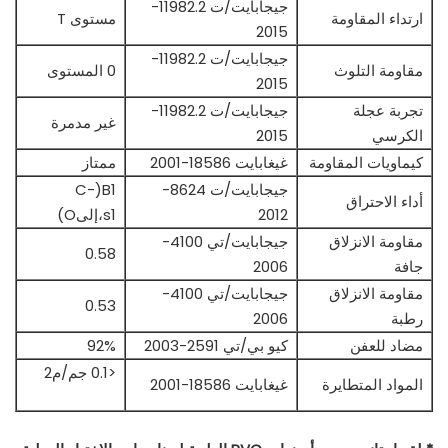
جيجابايت/ت 11982.2-
ارتداء المقاومة
مستوى T
2015
جيجابايت/ت 11982.2-
مقاومة التلوث
0 المستوى
2015
تجربة عجلة
جيجابايت/ت 11982.2-
غير مدمرة
الكرسي
2015
كيماويات المقاومة
غيغابايت 18586-2001
ممتاز
جيجابايت/ت 8624-
B1(C-
أداء الاحتراق
2012
s1،إلىO)
مقاومة الانزلاق
جيجابايت/تي 4100-
0.58
جافة
2006
مقاومة الانزلاق
جيجابايت/تي 4100-
0.53
رطبة
2006
مضاد للعفن
كيو بي/تي 2591-2003
92%
<0.1 جم/م2
المواد المتطايرة
غيغابايت 18586-2001