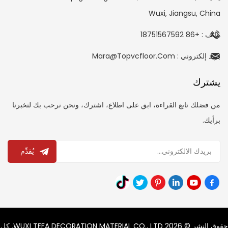
Wuxi, Jiangsu, China
هاتف : +86 18751567592
بريد إلكتروني : Mara@topvcfloor.com
يشترك
من فضلك تابع القراءة، ابق على اطلاع، اشترك، ونحن نرحب بك لتخبرنا
برأيك.
يُقدِّم
حقوق النشر © 2026 WUXI TEFA DECORATION MATERIAL CO., LTD. كل