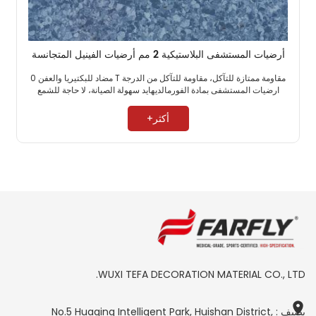
أرضيات المستشفى البلاستيكية 2 مم أرضيات الفينيل المتجانسة
مقاومة ممتازة للتآكل، مقاومة للتآكل من الدرجة T مضاد للبكتيريا والعفن 0
ارضيات المستشفى بمادة الفورمالديهايد سهولة الصيانة، لا حاجة للشمع ​
أكثر+
WUXI TEFA DECORATION MATERIAL CO., LTD.
يضيف : No.5 Huaqing Intelligent Park, Huishan District,