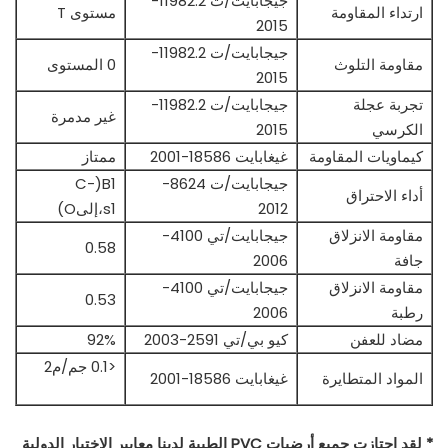
جيجابايت/ت 11982.2-
ارتداء المقاومة
مستوى T
2015
جيجابايت/ت 11982.2-
مقاومة التلوث
0 المستوى
2015
تجربة عجلة
جيجابايت/ت 11982.2-
غير مدمرة
الكرسي
2015
كيماويات المقاومة
غيغابايت 18586-2001
ممتاز
جيجابايت/ت 8624-
B1(C-
أداء الاحتراق
2012
s1،إلىO)
مقاومة الانزلاق
جيجابايت/تي 4100-
0.58
جافة
2006
مقاومة الانزلاق
جيجابايت/تي 4100-
0.53
رطبة
2006
مضاد للعفن
كيو بي/تي 2591-2003
92%
<0.1 جم/م2
المواد المتطايرة
غيغابايت 18586-2001
* لقد اجتازت جميع أرضيات PVC الطبية لدينا معايير الاختبار الدولية