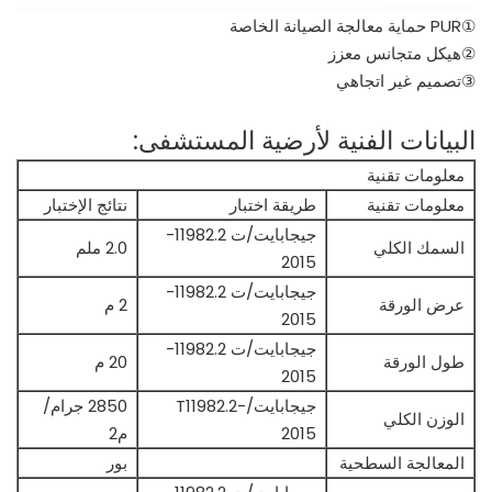
①PUR حماية معالجة الصيانة الخاصة
②هيكل متجانس معزز
③تصميم غير اتجاهي
البيانات الفنية لأرضية المستشفى:
معلومات تقنية
معلومات تقنية
طريقة اختبار
نتائج الإختبار
جيجابايت/ت 11982.2-
السمك الكلي
2.0 ملم
2015
جيجابايت/ت 11982.2-
عرض الورقة
2 م
2015
جيجابايت/ت 11982.2-
طول الورقة
20 م
2015
جيجابايت/T11982.2-
2850 جرام/
الوزن الكلي
2015
م2
المعالجة السطحية
بور