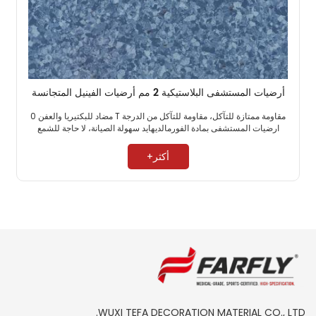
أرضيات المستشفى البلاستيكية 2 مم أرضيات الفينيل المتجانسة
مقاومة ممتازة للتآكل، مقاومة للتآكل من الدرجة T مضاد للبكتيريا والعفن 0
ارضيات المستشفى بمادة الفورمالديهايد سهولة الصيانة، لا حاجة للشمع ​
أكثر+
WUXI TEFA DECORATION MATERIAL CO., LTD.