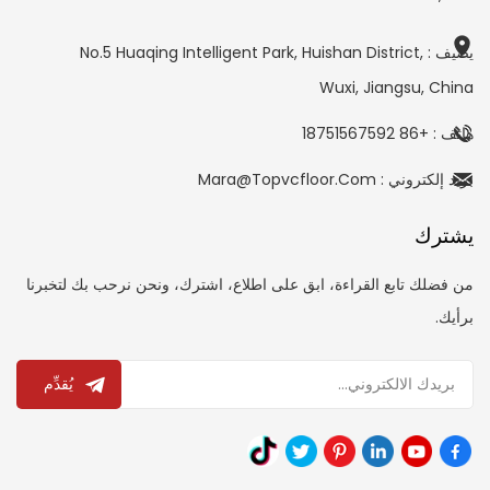
يضيف : No.5 Huaqing Intelligent Park, Huishan District,
Wuxi, Jiangsu, China
هاتف : +86 18751567592
بريد إلكتروني : Mara@topvcfloor.com
يشترك
من فضلك تابع القراءة، ابق على اطلاع، اشترك، ونحن نرحب بك لتخبرنا
برأيك.
يُقدِّم