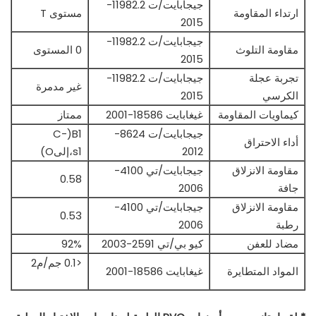
جيجابايت/ت 11982.2-
ارتداء المقاومة
مستوى T
2015
جيجابايت/ت 11982.2-
مقاومة التلوث
0 المستوى
2015
تجربة عجلة
جيجابايت/ت 11982.2-
غير مدمرة
الكرسي
2015
كيماويات المقاومة
غيغابايت 18586-2001
ممتاز
جيجابايت/ت 8624-
B1(C-
أداء الاحتراق
2012
s1،إلىO)
مقاومة الانزلاق
جيجابايت/تي 4100-
0.58
جافة
2006
مقاومة الانزلاق
جيجابايت/تي 4100-
0.53
رطبة
2006
مضاد للعفن
كيو بي/تي 2591-2003
92%
<0.1 جم/م2
المواد المتطايرة
غيغابايت 18586-2001