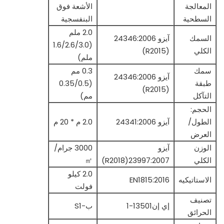
المعالجة
الأشعة فوق
السطحية
البنفسجية
2.0 ملم
السمك
آيزو 24346:2006
(1.6/2.6/3.0
الكلي
(R2015)
ملم)
سمك
0.3 مم
آيزو 24346:2006
طبقة
(0.35/0.5
(R2015)
التآكل
مم)
الحجم:
الطول/
آيزو 24341:2006
2.0 م * 20 م
العرض
الوزن
آيزو
3000 جرام/
الكلي
23997:2007(R2018)
㎡
2.0 كيلو
الاستاتيكيه
EN1815:2016
فولت
تصنيف
إي إن13501-1
ب-S1
الحرائق