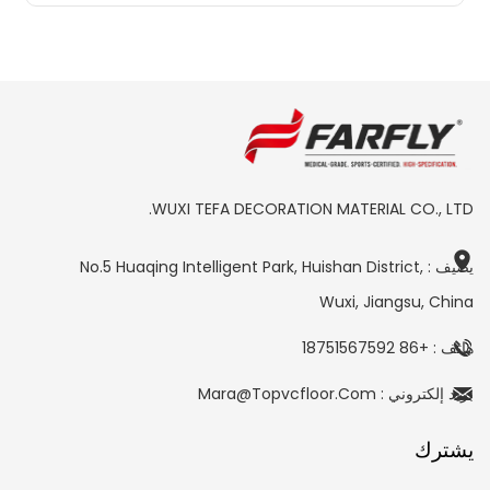
WUXI TEFA DECORATION MATERIAL CO., LTD.
يضيف : No.5 Huaqing Intelligent Park, Huishan District,
Wuxi, Jiangsu, China
هاتف : +86 18751567592
بريد إلكتروني : Mara@topvcfloor.com
يشترك