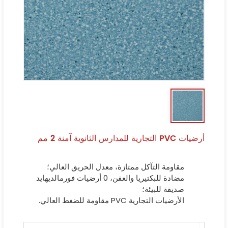
أرضيات PVC التجارية للمدارس الثانوية آمنة 2 مم
مقاومة التآكل ممتازة، معدل الحريق العالي؛
مضادة للبكتيريا والعفن، 0 أرضيات فورمالديهايد
صديقة للبيئة؛
الأرضيات التجارية PVC مقاومة للضغط العالي.