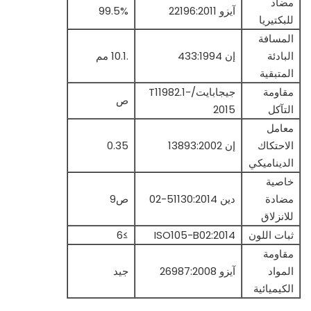
مضاد
آيزو 22196:2011
99.5%
للبكتيريا
المسافة
البادئة
إن 433:1994
.10.1 مم
المتبقية
مقاومة
جيجابايت/T11982.1-
ص
التآكل
2015
معامل
الاحتكاك
إن 13893:2002
0.35
الديناميكي
خاصية
مضادة
دين 51130:2014-02
ص9
للانزلاق
ثبات اللون
ISO105-B02:2014
≥6
مقاومة
المواد
آيزو 26987:2008
جيد
الكيميائية