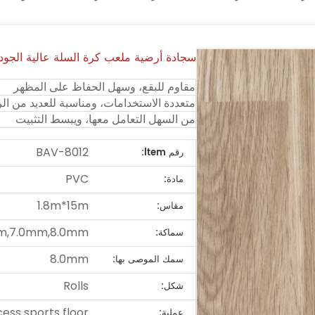
سجادة أرضية ملعب كرة السلة عالية الجودة م
مقاوم للبقع، وسهل الحفاظ على المظهر
متعددة الاستخدامات، ومناسبة للعديد من ال
من السهل التعامل معها، ويبسط التثبيت
BAV-8012
رقم ltem:
PVC
مادة:
1.8m*15m
مقاس:
m,7.0mm,8.0mm
سماكة:
8.0mm
سمك الموصى بها:
Rolls
شكل:
ss sports floor
عملية: