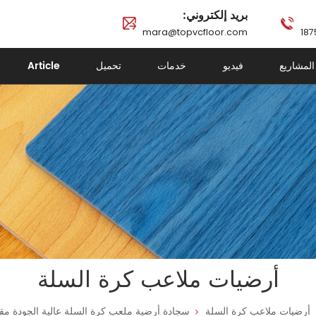
بريد إلكتروني:
mara@topvcfloor.com
المشاريع
فيديو
خدمات
تحميل
Article
أرضيات ملاعب كرة السلة
أرضيات ملاعب كرة السلة
سجادة أرضية ملعب كرة السلة عالية الجودة مقاس 