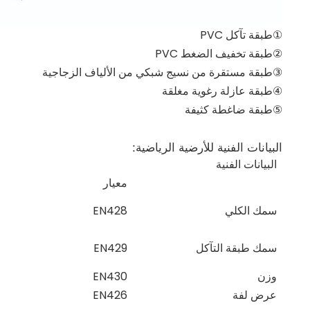
①طبقة تآكل PVC
②طبقة تخفيف الضغط PVC
③طبقة مستقرة من نسيج شبكي من الألياف الزجاجية
④طبقة عازلة رغوية مغلقة
⑤طبقة ضاغطة كثيفة
البيانات الفنية للأرضية الرياضية:
البيانات الفنية
معيار
سمك الكلي
EN428
سمك طبقة التآكل
EN429
وزن
EN430
عرض لفة
EN426