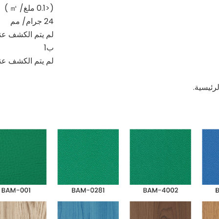
(<0.1 ملغ/
㎡
)
24 جرام/
مم
لم يتم الكشف عنه
ب1
لم يتم الكشف عنه