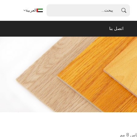
العربية
اتصل بنا
العربية
English
français
español
português
8 مم