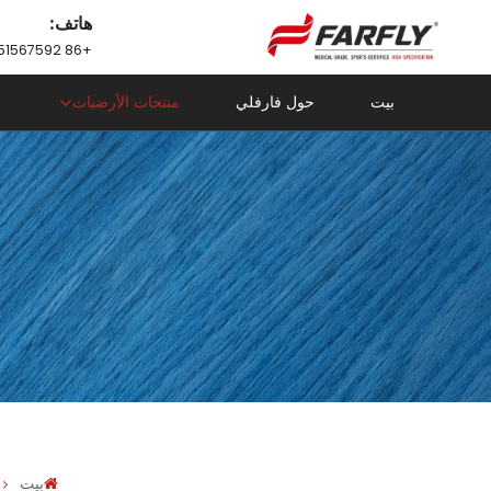
هاتف:
+86 18751567592
بيت
حول فارفلي
منتجات الأرضيات
بيت