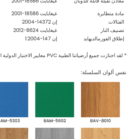
معادن ثقيلة قابلة للذوبان
غيغابايت 18586-2001
مادة متطايرة
غيغابايت 18586-2001
الفثالات
إن 14372-2004
تصنيف النار
غيغابايت 8624-2012
إطلاق الفورمالديهايد
إن 147-1:2004
* لقد اجتازت جميع أرضياتنا الطبية PVC معايير الاختبار الدولية الرئيسية.
نفس ألوان السلسلة: