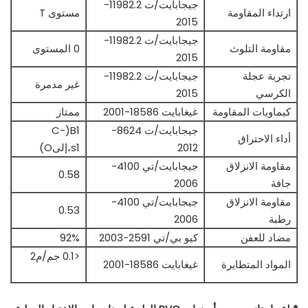
جيجابايت/ت 11982.2-
ارتداء المقاومة
مستوى T
2015
جيجابايت/ت 11982.2-
مقاومة التلوث
0 المستوى
2015
تجربة عجلة
جيجابايت/ت 11982.2-
غير مدمرة
الكرسي
2015
كيماويات المقاومة
غيغابايت 18586-2001
ممتاز
جيجابايت/ت 8624-
B1(C-
أداء الاحتراق
2012
s1،إلىO)
مقاومة الانزلاق
جيجابايت/تي 4100-
0.58
جافة
2006
مقاومة الانزلاق
جيجابايت/تي 4100-
0.53
رطبة
2006
مضاد للعفن
كيو بي/تي 2591-2003
92%
<0.1 جم/م2
المواد المتطايرة
غيغابايت 18586-2001