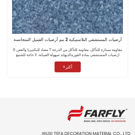
أرضيات المستشفى البلاستيكية 2 مم أرضيات الفينيل المتجانسة
مقاومة ممتازة للتآكل، مقاومة للتآكل من الدرجة T مضاد للبكتيريا والعفن 0
ارضيات المستشفى بمادة الفورمالديهايد سهولة الصيانة، لا حاجة للشمع ​
أكثر+
WUXI TEFA DECORATION MATERIAL CO., LTD.