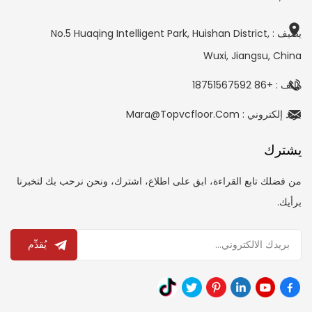
يضيف : No.5 Huaqing Intelligent Park, Huishan District,
Wuxi, Jiangsu, China
هاتف : +86 18751567592
بريد إلكتروني : Mara@topvcfloor.com
يشترك
من فضلك تابع القراءة، ابق على اطلاع، اشترك، ونحن نرحب بك لتخبرنا
برأيك.
يُقدِّم