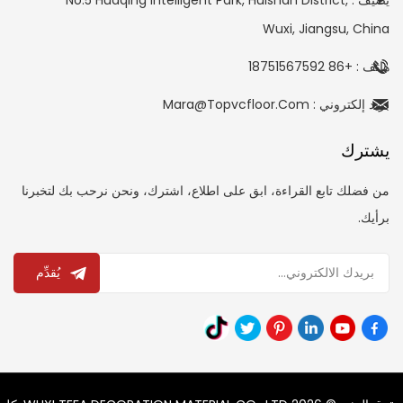
Wuxi, Jiangsu, China
هاتف : +86 18751567592
بريد إلكتروني : Mara@topvcfloor.com
يشترك
من فضلك تابع القراءة، ابق على اطلاع، اشترك، ونحن نرحب بك لتخبرنا
برأيك.
يُقدِّم