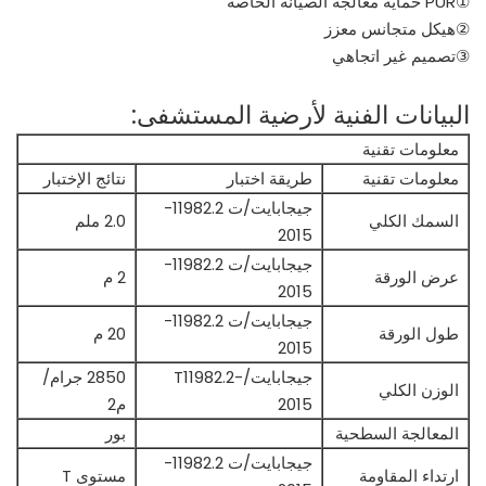
①PUR حماية معالجة الصيانة الخاصة
②هيكل متجانس معزز
③تصميم غير اتجاهي
البيانات الفنية لأرضية المستشفى:
معلومات تقنية
معلومات تقنية
طريقة اختبار
نتائج الإختبار
جيجابايت/ت 11982.2-
السمك الكلي
2.0 ملم
2015
جيجابايت/ت 11982.2-
عرض الورقة
2 م
2015
جيجابايت/ت 11982.2-
طول الورقة
20 م
2015
جيجابايت/T11982.2-
2850 جرام/
الوزن الكلي
2015
م2
المعالجة السطحية
بور
جيجابايت/ت 11982.2-
ارتداء المقاومة
مستوى T