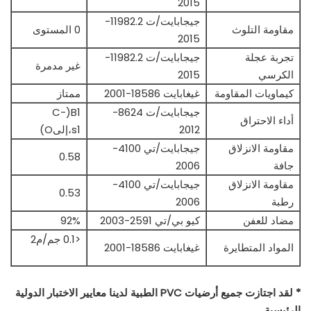
2015
جيجابايت/ت 11982.2-
مقاومة التلوث
0 المستوى
2015
تجربة عجلة
جيجابايت/ت 11982.2-
غير مدمرة
الكرسي
2015
كيماويات المقاومة
غيغابايت 18586-2001
ممتاز
جيجابايت/ت 8624-
B1(C-
أداء الاحتراق
2012
s1،إلىO)
مقاومة الانزلاق
جيجابايت/تي 4100-
0.58
جافة
2006
مقاومة الانزلاق
جيجابايت/تي 4100-
0.53
رطبة
2006
مضاد للعفن
كيو بي/تي 2591-2003
92%
<0.1 جم/م2
المواد المتطايرة
غيغابايت 18586-2001
* لقد اجتازت جميع أرضيات PVC الطبية لدينا معايير الاختبار الدولية
الرئيسية.