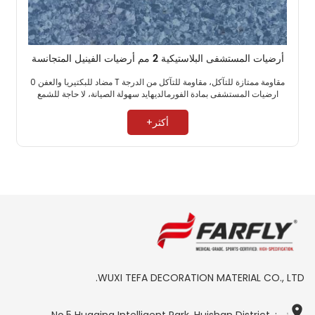
أرضيات المستشفى البلاستيكية 2 مم أرضيات الفينيل المتجانسة
مقاومة ممتازة للتآكل، مقاومة للتآكل من الدرجة T مضاد للبكتيريا والعفن 0
ارضيات المستشفى بمادة الفورمالديهايد سهولة الصيانة، لا حاجة للشمع ​
أكثر+
WUXI TEFA DECORATION MATERIAL CO., LTD.
يضيف : No.5 Huaqing Intelligent Park, Huishan District,