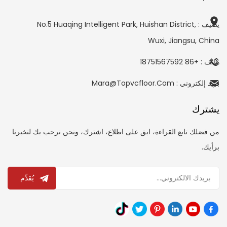
يضيف : No.5 Huaqing Intelligent Park, Huishan District,
Wuxi, Jiangsu, China
هاتف : +86 18751567592
بريد إلكتروني : Mara@topvcfloor.com
يشترك
من فضلك تابع القراءة، ابق على اطلاع، اشترك، ونحن نرحب بك لتخبرنا
برأيك.
يُقدِّم