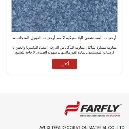
أرضيات المستشفى البلاستيكية 2 مم أرضيات الفينيل المتجانسة
مقاومة ممتازة للتآكل، مقاومة للتآكل من الدرجة T مضاد للبكتيريا والعفن 0
ارضيات المستشفى بمادة الفورمالديهايد سهولة الصيانة، لا حاجة للشمع ​
أكثر+
WUXI TEFA DECORATION MATERIAL CO., LTD.