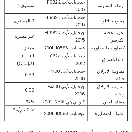
جيجابايت/ت 11982.2-
ارتداء المقاومة
مستوى T
2015
جيجابايت/ت 11982.2-
مقاومة التلوث
0 المستوى
2015
تجربة عجلة
جيجابايت/ت 11982.2-
غير مدمرة
الكرسي
2015
كيماويات المقاومة
غيغابايت 18586-2001
ممتاز
جيجابايت/ت 8624-
B1(C-
أداء الاحتراق
2012
s1،إلىO)
مقاومة الانزلاق
جيجابايت/تي 4100-
0.58
جافة
2006
مقاومة الانزلاق
جيجابايت/تي 4100-
0.53
رطبة
2006
مضاد للعفن
كيو بي/تي 2591-2003
92%
<0.1 جم/م2
المواد المتطايرة
غيغابايت 18586-2001