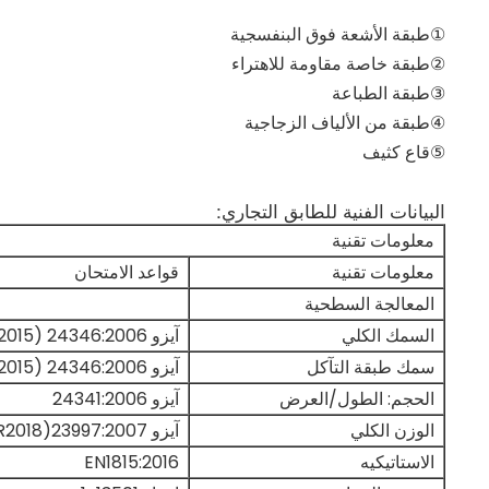
①طبقة الأشعة فوق البنفسجية
②طبقة خاصة مقاومة للاهتراء
③طبقة الطباعة
④طبقة من الألياف الزجاجية
⑤قاع كثيف
البيانات الفنية للطابق التجاري:
معلومات تقنية
معلومات تقنية
قواعد الامتحان
المعالجة السطحية
السمك الكلي
آيزو 24346:2006 (R2015)
سمك طبقة التآكل
آيزو 24346:2006 (R2015)
الحجم: الطول/العرض
آيزو 24341:2006
الوزن الكلي
آيزو 23997:2007(R2018)
الاستاتيكيه
EN1815:2016