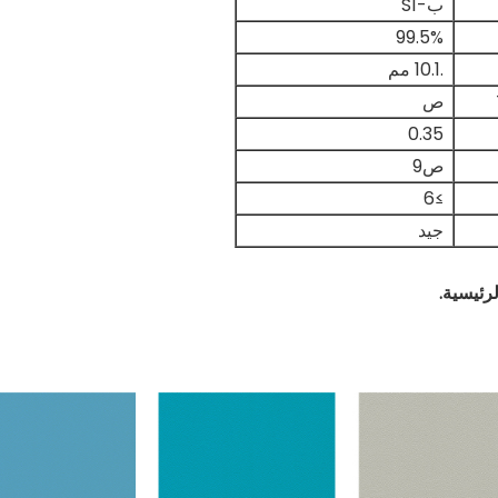
ب-S1
99.5%
.10.1 مم
ص
0.35
ص9
≥6
جيد