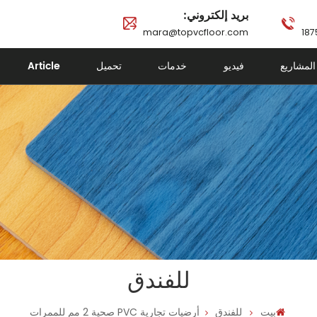
بريد إلكتروني:
mara@topvcfloor.com
المشاريع
فيديو
خدمات
تحميل
Article
للفندق
بيت
للفندق
أرضيات تجارية PVC صحية 2 مم للممرات