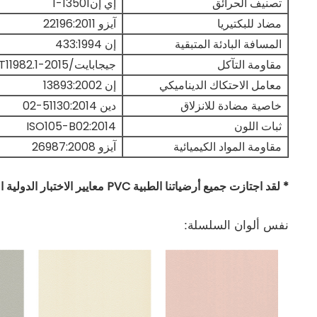
تصنيف الحرائق
إي إن13501-1
مضاد للبكتيريا
آيزو 22196:2011
المسافة البادئة المتبقية
إن 433:1994
مقاومة التآكل
جيجابايت/T11982.1-2015
معامل الاحتكاك الديناميكي
إن 13893:2002
خاصية مضادة للانزلاق
دين 51130:2014-02
ثبات اللون
ISO105-B02:2014
مقاومة المواد الكيميائية
آيزو 26987:2008
* لقد اجتازت جميع أرضياتنا الطبية PVC معايير الاختبار الدولية الرئيسية.
نفس ألوان السلسلة: