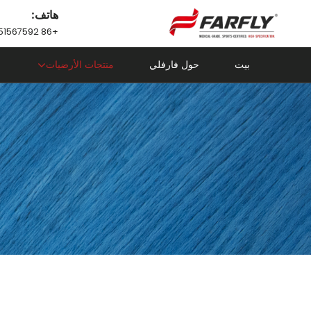
هاتف:
+86 18751567592
بيت
حول فارفلي
منتجات الأرضيات