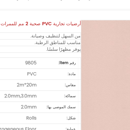
أرضيات تجارية PVC صحية 2 مم للممرات
من السهل لتنظيف وصيانة.
مناسب للمناطق الرطبة.
يوفر مظهرًا سلسًا.
9805
رقم ltem:
PVC
مادة:
2m*20m
مقاس:
2.0mm,3.0mm
سماكة:
2.0mm
سمك الموصى بها:
Rolls
شكل:
rogeneous Floor
عملية: