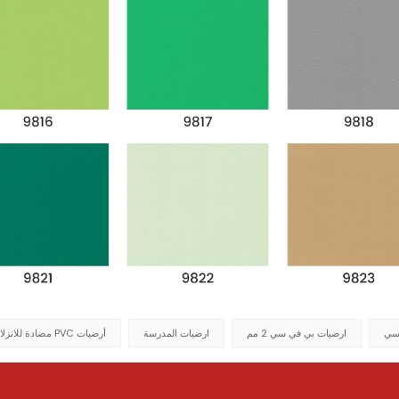
سي
ارضيات بي في سي 2 مم
ارضيات المدرسة
أرضيات PVC مضادة للانزلاق