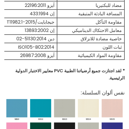
مضاد للبكتيريا
آيزو 22196:2011
المسافة البادئة المتبقية
إن 433:1994
مقاومة التآكل
جيجابايت/T11982.1-2015
معامل الاحتكاك الديناميكي
إن 13893:2002
خاصية مضادة للانزلاق
دين 51130:2014-02
ثبات اللون
ISO105-B02:2014
مقاومة المواد الكيميائية
آيزو 26987:2008
* لقد اجتازت جميع أرضياتنا الطبية PVC معايير الاختبار الدولية
الرئيسية.
نفس ألوان السلسلة: