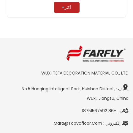
أكثر+
WUXI TEFA DECORATION MATERIAL CO., LTD.
يضيف : No.5 Huaqing Intelligent Park, Huishan District,
Wuxi, Jiangsu, China
هاتف : +86 18751567592
بريد إلكتروني : Mara@topvcfloor.com