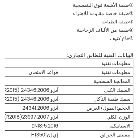
①طبقة الأشعة فوق البنفسجية
②طبقة خاصة مقاومة للاهتراء
③طبقة الطباعة
④طبقة من الألياف الزجاجية
⑤قاع كثيف
البيانات الفنية للطابق التجاري:
معلومات تقنية
معلومات تقنية
قواعد الامتحان
المعالجة السطحية
السمك الكلي
آيزو 24346:2006 (R2015)
سمك طبقة التآكل
آيزو 24346:2006 (R2015)
الحجم: الطول/العرض
آيزو 24341:2006
الوزن الكلي
آيزو 23997:2007(R2018)
الاستاتيكيه
EN1815:2016
تصنيف الحرائق
إي إن13501-1