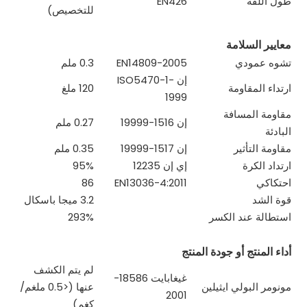
طول اللفة
EN426
للتخصيص)
معايير السلامة
تشوه عمودي
EN14809-2005
0.3 ملم
إن ISO5470-1-
ارتداء المقاومة
120 ملغ
1999
مقاومة المسافة
إن 1516-19999
0.27 ملم
البادئة
مقاومة التأثير
إن 1517-19999
0.35 ملم
ارتداد الكرة
إي إن 12235
95%
احتكاكي
EN13036-4:2011
86
قوة الشد
3.2 ميجا باسكال
استطالة عند الكسر
293%
أداء المنتج أو جودة المنتج
لم يتم الكشف
غيغابايت 18586-
مونومر البولي ايثيلين
عنها (<0.5 ملغم/
2001
كغم)