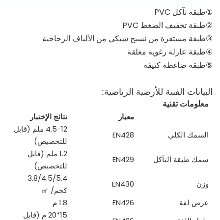
①طبقة تآكل PVC
②طبقة تخفيف الضغط PVC
③طبقة مستقرة من نسيج شبكي من الألياف الزجاجية
④طبقة عازلة رغوية مغلقة
⑤طبقة ضاغطة كثيفة
البيانات الفنية للأرضية الرياضية:
معلومات تقنية
معيار
نتائج الإختبار
4.5-12 ملم (قابل
السمك الكلي
EN428
للتخصيص)
1.2 ملم (قابل
سمك طبقة التآكل
EN429
للتخصيص)
3.8/4.5/5.4
وزن
EN430
كجم/
㎡
عرض لفة
EN426
1.8 م
15*20 م (قابل