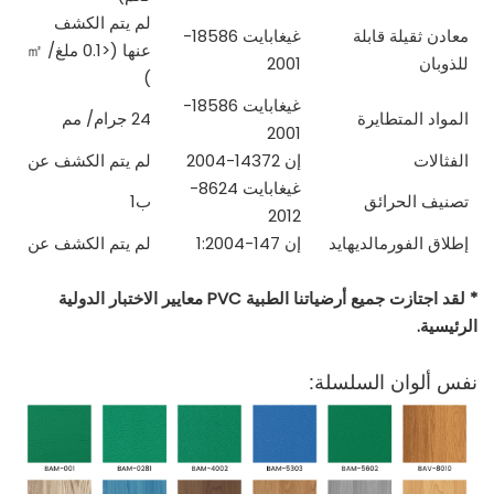
لم يتم الكشف
معادن ثقيلة قابلة
غيغابايت 18586-
عنها (<0.1 ملغ/
㎡
للذوبان
2001
)
غيغابايت 18586-
المواد المتطايرة
24 جرام/
مم
2001
الفثالات
إن 14372-2004
لم يتم الكشف عن
غيغابايت 8624-
تصنيف الحرائق
ب1
2012
إطلاق الفورمالديهايد
إن 147-1:2004
لم يتم الكشف عن
* لقد اجتازت جميع أرضياتنا الطبية PVC معايير الاختبار الدولية
الرئيسية.
نفس ألوان السلسلة: