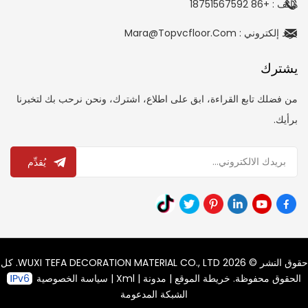
هاتف : +86 18751567592
بريد إلكتروني : Mara@topvcfloor.com
يشترك
من فضلك تابع القراءة، ابق على اطلاع، اشترك، ونحن نرحب بك لتخبرنا
برأيك.
يُقدِّم
حقوق النشر © 2026 WUXI TEFA DECORATION MATERIAL CO., LTD. كل
الحقوق محفوظة.
خريطة الموقع
|
مدونة
|
Xml
|
سياسة الخصوصية
الشبكة المدعومة