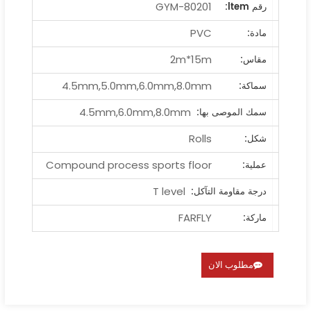
GYM-80201
رقم ltem:
PVC
مادة:
2m*15m
مقاس:
4.5mm,5.0mm,6.0mm,8.0mm
سماكة:
4.5mm,6.0mm,8.0mm
سمك الموصى بها:
Rolls
شكل:
Compound process sports floor
عملية:
T level
درجة مقاومة التآكل:
FARFLY
ماركة:
مطلوب الان