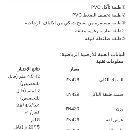
①طبقة تآكل PVC
②طبقة تخفيف الضغط PVC
③طبقة مستقرة من نسيج شبكي من الألياف الزجاجية
④طبقة عازلة رغوية مغلقة
⑤طبقة ضاغطة كثيفة
البيانات الفنية للأرضية الرياضية:
معلومات تقنية
معيار
نتائج الإختبار
4.5-12 ملم (قابل
السمك الكلي
EN428
للتخصيص)
1.2 ملم (قابل
سمك طبقة التآكل
EN429
للتخصيص)
3.8/4.5/5.4
وزن
EN430
كجم/
㎡
عرض لفة
EN426
1.8 م
15*20 م (قابل