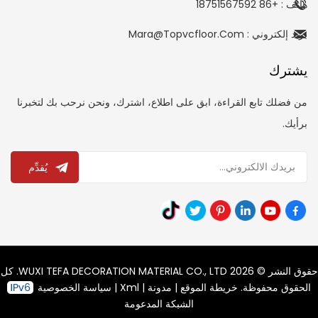
هاتف : +86 18751567592
بريد إلكتروني : Mara@topvcfloor.com
يشترك
من فضلك تابع القراءة، ابق على اطلاع، اشترك، ونحن نرحب بك لتخبرنا
برأيك.
يُقدِّم
حقوق النشر © 2026 WUXI TEFA DECORATION MATERIAL CO., LTD. كل
الحقوق محفوظة.
خريطة الموقع
|
مدونة
|
Xml
|
سياسة الخصوصية
الشبكة المدعومة