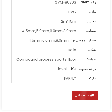
GYM-80303
رقم ltem:
PVC
مادة:
2m*15m
مقاس:
4.5mm,5.0mm,6.0mm,8.0mm
سماكة:
4.5mm,6.0mm,8.0mm
سمك الموصى بها:
Rolls
شكل:
Compound process sports floor
عملية:
T level
درجة مقاومة التآكل:
FARFLY
ماركة:
مطلوب الان