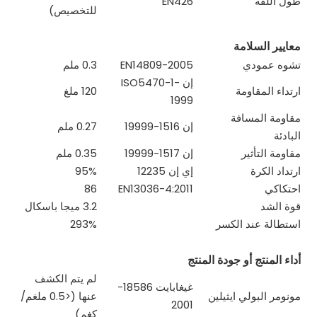
طول اللفة
EN426
للتخصيص)
معايير السلامة
تشوه عمودي
EN14809-2005
0.3 ملم
إن ISO5470-1-
ارتداء المقاومة
120 ملغ
1999
مقاومة المسافة
إن 1516-19999
0.27 ملم
البادئة
مقاومة التأثير
إن 1517-19999
0.35 ملم
ارتداد الكرة
إي إن 12235
95%
احتكاكي
EN13036-4:2011
86
قوة الشد
3.2 ميجا باسكال
استطالة عند الكسر
293%
أداء المنتج أو جودة المنتج
لم يتم الكشف
غيغابايت 18586-
مونومر البولي ايثيلين
عنها (<0.5 ملغم/
2001
كغم)