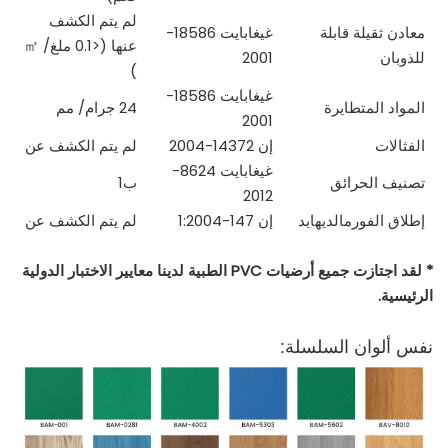
لم يتم الكشف
معادن ثقيلة قابلة
غيغابايت 18586-
عنها (<0.1 ملغ/
㎡
للذوبان
2001
)
غيغابايت 18586-
المواد المتطايرة
24 جرام/
مم
2001
الفثالات
إن 14372-2004
لم يتم الكشف عن
غيغابايت 8624-
تصنيف الحرائق
ب1
2012
إطلاق الفورمالديهايد
إن 147-1:2004
لم يتم الكشف عن
* لقد اجتازت جميع أرضيات PVC الطبية لدينا معايير الاختبار الدولية
الرئيسية.
نفس ألوان السلسلة: