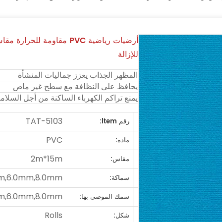
للإزالة
المظهر الجذاب يعزز جماليات المنشأة
يحافظ على النظافة مع سطح غير ماص
يمنع تراكم الكهرباء الساكنة من أجل السلام
TAT-5103
رقم ltem:
PVC
مادة:
2m*15m
مقاس:
m,6.0mm,8.0mm
سماكة:
m,6.0mm,8.0mm
سمك الموصى بها:
Rolls
شكل: