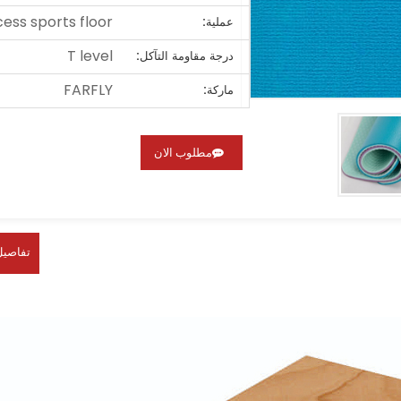
ss sports floor
عملية:
T level
درجة مقاومة التآكل:
FARFLY
ماركة:
مطلوب الان
تفاصيل