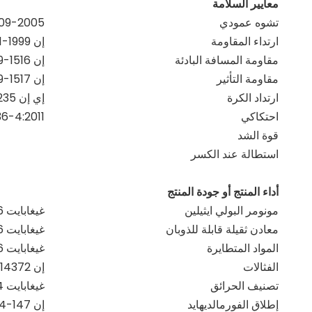
معايير السلامة
تشوه عمودي
09-2005
ارتداء المقاومة
إن ISO5470-1-1999
مقاومة المسافة البادئة
إن 1516-19999
مقاومة التأثير
إن 1517-19999
ارتداد الكرة
إي إن 12235
احتكاكي
6-4:2011
قوة الشد
استطالة عند الكسر
أداء المنتج أو جودة المنتج
مونومر البولي ايثيلين
غيغابايت 18586-2001
معادن ثقيلة قابلة للذوبان
غيغابايت 18586-2001
المواد المتطايرة
غيغابايت 18586-2001
الفثالات
إن 14372-2004
تصنيف الحرائق
غيغابايت 8624-2012
إطلاق الفورمالديهايد
إن 147-1:2004