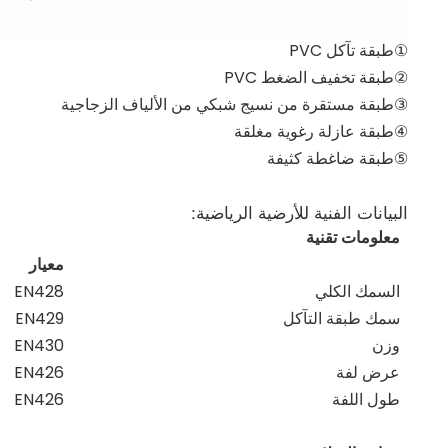
①طبقة تآكل PVC
②طبقة تخفيف الضغط PVC
③طبقة مستقرة من نسيج شبكي من الألياف الزجاجية
④طبقة عازلة رغوية مغلقة
⑤طبقة ضاغطة كثيفة
البيانات الفنية للأرضية الرياضية:
معلومات تقنية
معيار
السمك الكلي
EN428
سمك طبقة التآكل
EN429
وزن
EN430
عرض لفة
EN426
طول اللفة
EN426