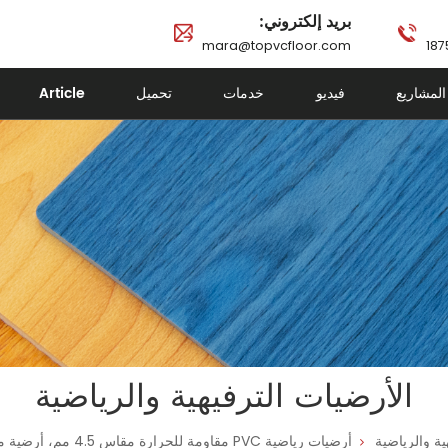
بريد إلكتروني:
mara@topvcfloor.com
المشاريع
فيديو
خدمات
تحميل
Article
الأرضيات الترفيهية والرياضية
ية والرياضية
أرضيات رياضية PVC مقاومة للحرارة مقاس 4.5 مم، أرضية ملعب كرة سلة قابلة للإزالة