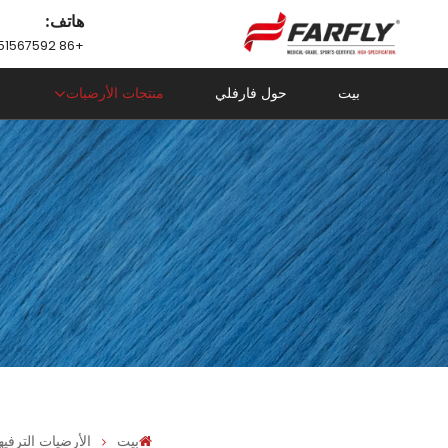
هاتف:
+86 18751567592
بيت
حول فارفلي
منتجات الأرضيات
بيت
الأرضيات الترفيه