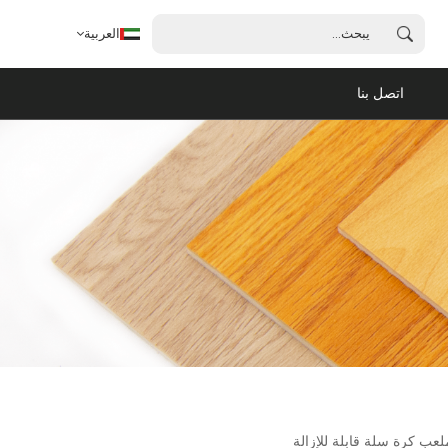
العربية
اتصل بنا
العربية
English
français
español
português