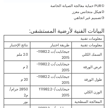
①PUR حماية معالجة الصيانة الخاصة
②هيكل متجانس معزز
③تصميم غير اتجاهي
البيانات الفنية لأرضية المستشفى:
معلومات تقنية
معلومات تقنية
طريقة اختبار
نتائج الإختبار
جيجابايت/ت 11982.2-
السمك الكلي
2.0 ملم
2015
جيجابايت/ت 11982.2-
عرض الورقة
2 م
2015
جيجابايت/ت 11982.2-
طول الورقة
20 م
2015
جيجابايت/T11982.2-
2850 جرام/
الوزن الكلي
2015
م2
المعالجة السطحية
بور