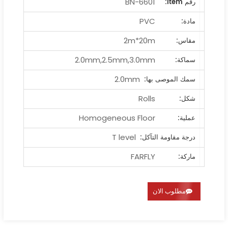
BN-6601
رقم ltem:
PVC
مادة:
2m*20m
مقاس:
2.0mm,2.5mm,3.0mm
سماكة:
2.0mm
سمك الموصى بها:
Rolls
شكل:
Homogeneous Floor
عملية:
T level
درجة مقاومة التآكل:
FARFLY
ماركة:
مطلوب الان