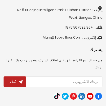
يضيف : No.5 Huaqing Intelligent Park, Huishan District,
Wuxi, Jiangsu, China
هاتف : +86 18751567592
بريد إلكتروني : Mara@topvcfloor.com
يشترك
من فضلك تابع القراءة، ابق على اطلاع، اشترك، ونحن نرحب بك لتخبرنا
برأيك.
يُقدِّم