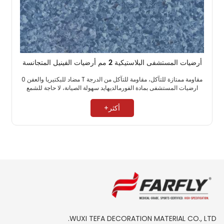
أرضيات المستشفى البلاستيكية 2 مم أرضيات الفينيل المتجانسة
مقاومة ممتازة للتآكل، مقاومة للتآكل من الدرجة T مضاد للبكتيريا والعفن 0
ارضيات المستشفى بمادة الفورمالديهايد سهولة الصيانة، لا حاجة للشمع ​
أكثر+
WUXI TEFA DECORATION MATERIAL CO., LTD.