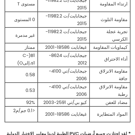
جيجابايت/ت 11982.2-
ارتداء المقاومة
مستوى T
2015
جيجابايت/ت 11982.2-
مقاومة التلوث
0 المستوى
2015
تجربة عجلة
جيجابايت/ت 11982.2-
غير مدمرة
الكرسي
2015
كيماويات المقاومة
غيغابايت 18586-2001
ممتاز
جيجابايت/ت 8624-
B1(C-
أداء الاحتراق
2012
s1،إلىO)
مقاومة الانزلاق
جيجابايت/تي 4100-
0.58
جافة
2006
مقاومة الانزلاق
جيجابايت/تي 4100-
0.53
رطبة
2006
مضاد للعفن
كيو بي/تي 2591-2003
92%
<0.1 جم/م2
المواد المتطايرة
غيغابايت 18586-2001
* لقد اجتازت جميع أرضيات PVC الطبية لدينا معايير الاختبار الدولية