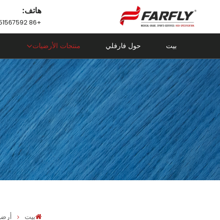
هاتف:
+86 18751567592
بيت
حول فارفلي
منتجات الأرضيات
بيت
أرضي