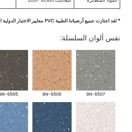
المواد المتطايرة
غيغابايت 18586-2001
* لقد اجتازت جميع أرضياتنا الطبية PVC معايير الاختبار الدولية الرئيسية.
نفس ألوان السلسلة: