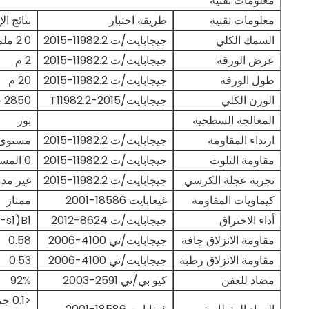
معلومات تقنية
معلومات تقنية
طريقة اختبار
نتائج الإ
السمك الكلي
جيجابايت/ت 11982.2-2015
2.0 ملم
عرض الورقة
جيجابايت/ت 11982.2-2015
2 م
طول الورقة
جيجابايت/ت 11982.2-2015
20 م
الوزن الكلي
جيجابايت/T11982.2-2015
2850 جرام/م2
المعالجة السطحية
بور
ارتداء المقاومة
جيجابايت/ت 11982.2-2015
مستوى 
مقاومة التلوث
جيجابايت/ت 11982.2-2015
0 المستوى
تجربة عجلة الكرسي
جيجابايت/ت 11982.2-2015
غير مد
كيماويات المقاومة
غيغابايت 18586-2001
ممتاز
أداء الاحتراق
جيجابايت/ت 8624-2012
B1(C-s1،إلىO)
مقاومة الانزلاق جافة
جيجابايت/تي 4100-2006
0.58
مقاومة الانزلاق رطبة
جيجابايت/تي 4100-2006
0.53
مضاد للعفن
كيو بي/تي 2591-2003
92%
<0.1 جم/م2