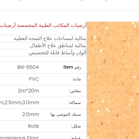
أرضيات المكاتب الطبية المخصصة أرضيات 
مثالية لمساحات علاج الصحة العقلية.
مثالية لمناطق علاج الأطفال.
ألوان وأنماط قابلة للتخصيص.
BN-6504
رقم ltem:
PVC
مادة:
2m*20m
مقاس:
m,2.5mm,3.0mm
سماكة:
2.0mm
سمك الموصى بها:
Rolls
شكل:
ogeneous Floor
عملية: