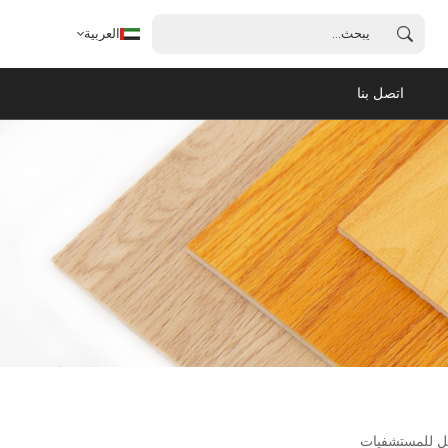
العربية
اتصل بنا
العربية
English
français
español
português
يل للمستشفيات