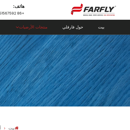
هاتف:
+86 18751567592
بيت
حول فارفلي
منتجات الأرضيات
بيت
أ