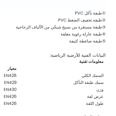
①طبقة تآكل PVC
②طبقة تخفيف الضغط PVC
③طبقة مستقرة من نسيج شبكي من الألياف الزجاجية
④طبقة عازلة رغوية مغلقة
⑤طبقة ضاغطة كثيفة
البيانات الفنية للأرضية الرياضية:
معلومات تقنية
معيار
السمك الكلي
EN428
سمك طبقة التآكل
EN429
وزن
EN430
عرض لفة
EN426
طول اللفة
EN426