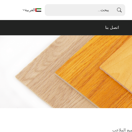
العربية
اتصل بنا
العربية
English
français
español
português