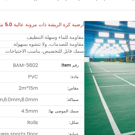
أرضية كرة الريشة ذات مرونة عالية 5.0 ملم لجميع الملاعب
مقاومة للماء وسهلة التنظيف.
مقاومة للصدمات، ولا تتشوه بسهولة.
سمك قابل للتخصيص، يناسب الاحتياجات.
BAM-5602
رقم ltem:
PVC
مادة:
2m*15m
مقاس:
m,6.0mm,8.0mm
سماكة:
4.5mm
سمك الموصى بها:
Rolls
شكل:
ss sports floor
عملية: