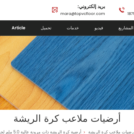
بريد إلكتروني:
mara@topvcfloor.com
المشاريع
فيديو
خدمات
تحميل
Article
أرضيات ملاعب كرة الريشة
رضيات ملاعب كرة الريشة
أرضية كرة الريشة ذات مرونة عالية 5.0 ملم لجميع الملاعب