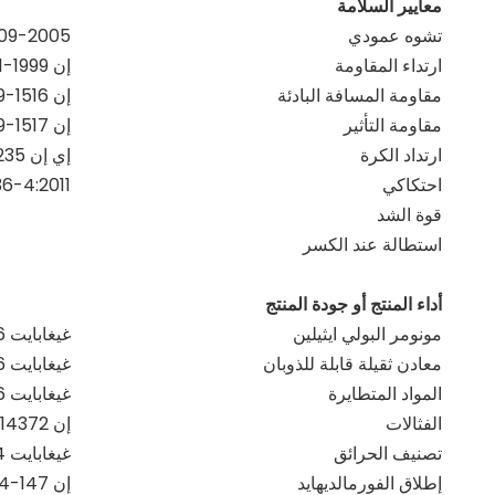
معايير السلامة
تشوه عمودي
09-2005
ارتداء المقاومة
إن ISO5470-1-1999
مقاومة المسافة البادئة
إن 1516-19999
مقاومة التأثير
إن 1517-19999
ارتداد الكرة
إي إن 12235
احتكاكي
6-4:2011
قوة الشد
استطالة عند الكسر
أداء المنتج أو جودة المنتج
مونومر البولي ايثيلين
غيغابايت 18586-2001
معادن ثقيلة قابلة للذوبان
غيغابايت 18586-2001
المواد المتطايرة
غيغابايت 18586-2001
الفثالات
إن 14372-2004
تصنيف الحرائق
غيغابايت 8624-2012
إطلاق الفورمالديهايد
إن 147-1:2004