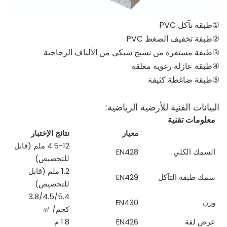
①طبقة تآكل PVC
②طبقة تخفيف الضغط PVC
③طبقة مستقرة من نسيج شبكي من الألياف الزجاجية
④طبقة عازلة رغوية مغلقة
⑤طبقة ضاغطة كثيفة
البيانات الفنية للأرضية الرياضية:
معلومات تقنية
معيار
نتائج الإختبار
4.5-12 ملم (قابل
السمك الكلي
EN428
للتخصيص)
1.2 ملم (قابل
سمك طبقة التآكل
EN429
للتخصيص)
3.8/4.5/5.4
وزن
EN430
كجم/
㎡
عرض لفة
EN426
1.8 م