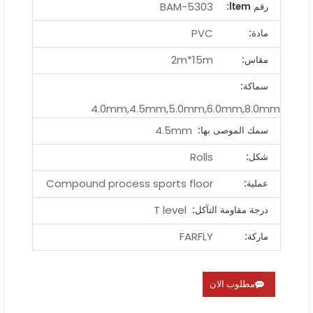
BAM-5303
رقم ltem:
PVC
مادة:
2m*15m
مقاس:
سماكة:
4.0mm,4.5mm,5.0mm,6.0mm,8.0mm
4.5mm
سمك الموصى بها:
Rolls
شكل:
Compound process sports floor
عملية:
T level
درجة مقاومة التآكل:
FARFLY
ماركة:
مطلوب الان