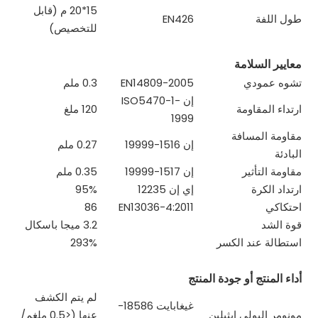
15*20 م (قابل
طول اللفة
EN426
للتخصيص)
معايير السلامة
تشوه عمودي
EN14809-2005
0.3 ملم
إن ISO5470-1-
ارتداء المقاومة
120 ملغ
1999
مقاومة المسافة
إن 1516-19999
0.27 ملم
البادئة
مقاومة التأثير
إن 1517-19999
0.35 ملم
ارتداد الكرة
إي إن 12235
95%
احتكاكي
EN13036-4:2011
86
قوة الشد
3.2 ميجا باسكال
استطالة عند الكسر
293%
أداء المنتج أو جودة المنتج
لم يتم الكشف
غيغابايت 18586-
مونومر البولي ايثيلين
عنها (<0.5 ملغم/