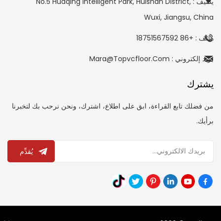
يضيف : No.5 Huaqing Intelligent Park, Huishan District,
Wuxi, Jiangsu, China
هاتف : +86 18751567592
بريد إلكتروني : Mara@topvcfloor.com
يشترك
من فضلك تابع القراءة، ابق على اطلاع، اشترك، ونحن نرحب بك لتخبرنا
برأيك.
يُقدِّم