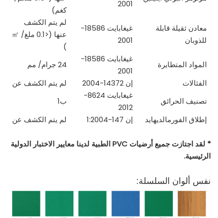
2001
كغم)
لم يتم الكشف
معادن ثقيلة قابلة
غيغابايت 18586-
عنها (<0.1 ملغ/
㎡
للذوبان
2001
)
غيغابايت 18586-
المواد المتطايرة
24 جرام/
مم
2001
الفثالات
إن 14372-2004
لم يتم الكشف عن
غيغابايت 8624-
تصنيف الحرائق
ب1
2012
إطلاق الفورمالديهايد
إن 147-1:2004
لم يتم الكشف عن
* لقد اجتازت جميع أرضيات PVC الطبية لدينا معايير الاختبار الدولية
الرئيسية.
نفس ألوان السلسلة: