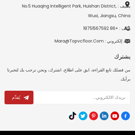
يضيف : No.5 Huaqing Intelligent Park, Huishan District,
Wuxi, Jiangsu, China
هاتف : +86 18751567592
بريد إلكتروني : Mara@topvcfloor.com
يشترك
من فضلك تابع القراءة، ابق على اطلاع، اشترك، ونحن نرحب بك لتخبرنا
برأيك.
يُقدِّم