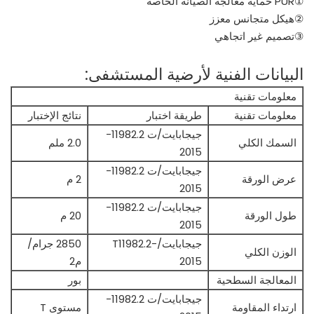
①PUR حماية معالجة الصيانة الخاصة
②هيكل متجانس معزز
③تصميم غير اتجاهي
البيانات الفنية لأرضية المستشفى:
معلومات تقنية
معلومات تقنية
طريقة اختبار
نتائج الإختبار
جيجابايت/ت 11982.2-
السمك الكلي
2.0 ملم
2015
جيجابايت/ت 11982.2-
عرض الورقة
2 م
2015
جيجابايت/ت 11982.2-
طول الورقة
20 م
2015
جيجابايت/T11982.2-
2850 جرام/
الوزن الكلي
2015
م2
المعالجة السطحية
بور
جيجابايت/ت 11982.2-
ارتداء المقاومة
مستوى T