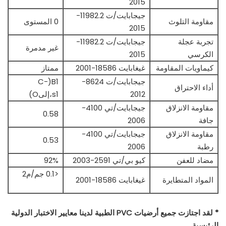
2015
جيجابايت/ت 11982.2-
مقاومة التلوث
0 المستوى
2015
تجربة عجلة
جيجابايت/ت 11982.2-
غير مدمرة
الكرسي
2015
كيماويات المقاومة
غيغابايت 18586-2001
ممتاز
جيجابايت/ت 8624-
B1(C-
أداء الاحتراق
2012
s1،إلىO)
مقاومة الانزلاق
جيجابايت/تي 4100-
0.58
جافة
2006
مقاومة الانزلاق
جيجابايت/تي 4100-
0.53
رطبة
2006
مضاد للعفن
كيو بي/تي 2591-2003
92%
<0.1 جم/م2
المواد المتطايرة
غيغابايت 18586-2001
* لقد اجتازت جميع أرضيات PVC الطبية لدينا معايير الاختبار الدولية
الرئيسية.