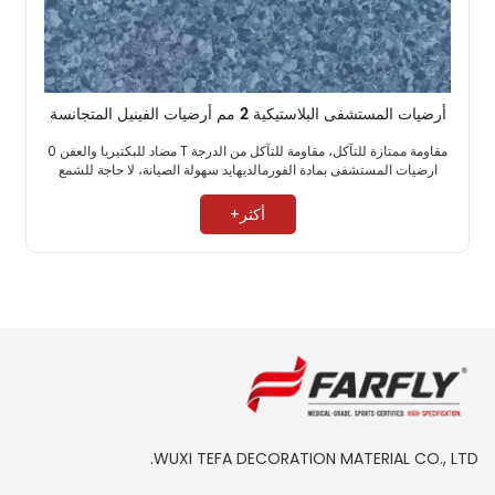
أرضيات المستشفى البلاستيكية 2 مم أرضيات الفينيل المتجانسة
مقاومة ممتازة للتآكل، مقاومة للتآكل من الدرجة T مضاد للبكتيريا والعفن 0
ارضيات المستشفى بمادة الفورمالديهايد سهولة الصيانة، لا حاجة للشمع ​
أكثر+
WUXI TEFA DECORATION MATERIAL CO., LTD.