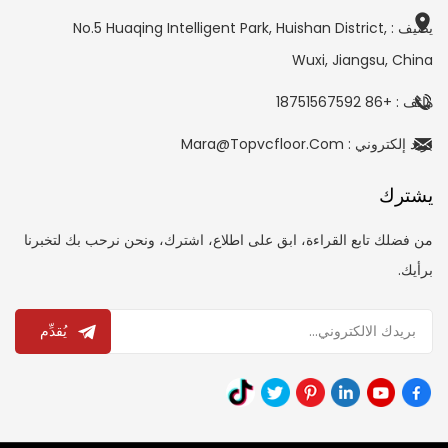
يضيف : No.5 Huaqing Intelligent Park, Huishan District,
Wuxi, Jiangsu, China
هاتف : +86 18751567592
بريد إلكتروني : Mara@topvcfloor.com
يشترك
من فضلك تابع القراءة، ابق على اطلاع، اشترك، ونحن نرحب بك لتخبرنا
برأيك.
يُقدِّم