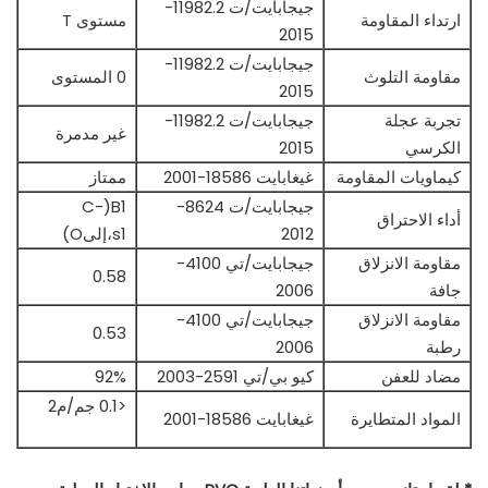
جيجابايت/ت 11982.2-
ارتداء المقاومة
مستوى T
2015
جيجابايت/ت 11982.2-
مقاومة التلوث
0 المستوى
2015
تجربة عجلة
جيجابايت/ت 11982.2-
غير مدمرة
الكرسي
2015
كيماويات المقاومة
غيغابايت 18586-2001
ممتاز
جيجابايت/ت 8624-
B1(C-
أداء الاحتراق
2012
s1،إلىO)
مقاومة الانزلاق
جيجابايت/تي 4100-
0.58
جافة
2006
مقاومة الانزلاق
جيجابايت/تي 4100-
0.53
رطبة
2006
مضاد للعفن
كيو بي/تي 2591-2003
92%
<0.1 جم/م2
المواد المتطايرة
غيغابايت 18586-2001