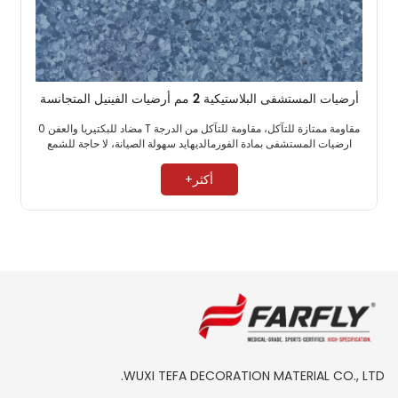
أرضيات المستشفى البلاستيكية 2 مم أرضيات الفينيل المتجانسة
مقاومة ممتازة للتآكل، مقاومة للتآكل من الدرجة T مضاد للبكتيريا والعفن 0
ارضيات المستشفى بمادة الفورمالديهايد سهولة الصيانة، لا حاجة للشمع ​
أكثر+
WUXI TEFA DECORATION MATERIAL CO., LTD.