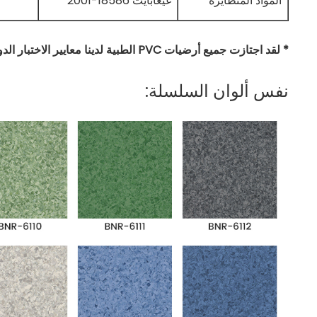
المواد المتطايرة
غيغابايت 18586-2001
* لقد اجتازت جميع أرضيات PVC الطبية لدينا معايير الاختبار الدولية الرئيسية.
نفس ألوان السلسلة: