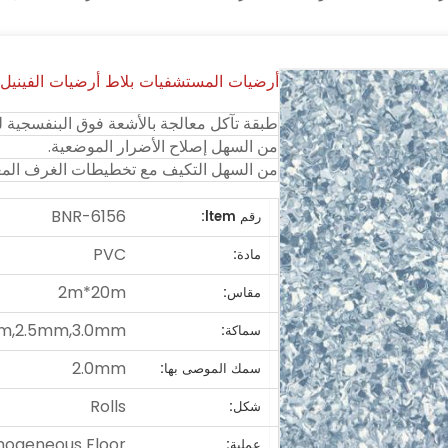
أرضيات المستشفيات بلاط أرضيات الفينيل
طبقة تآكل معالجة بالأشعة فوق البنفسجية لم
من السهل إصلاح الأضرار الموضعية.
من السهل التكيف مع تخطيطات الغرف المع
BNR-6156
رقم ltem:
PVC
مادة:
2m*20m
مقاس:
m,2.5mm,3.0mm
سماكة:
2.0mm
سمك الموصى بها:
Rolls
شكل:
ogeneous Floor
عملية: