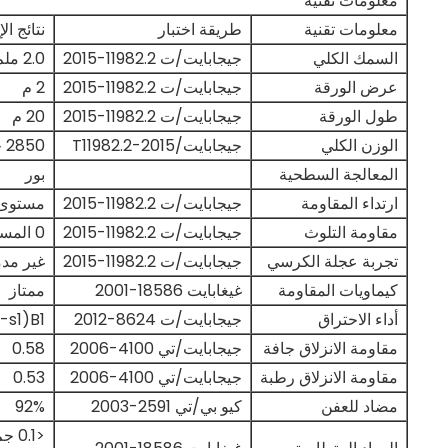
معلومات تقنية
معلومات تقنية
طريقة اختبار
نتائج الإ
السمك الكلي
جيجابايت/ت 11982.2-2015
2.0 ملم
عرض الورقة
جيجابايت/ت 11982.2-2015
2 م
طول الورقة
جيجابايت/ت 11982.2-2015
20 م
الوزن الكلي
جيجابايت/T11982.2-2015
2850 جرام/م2
المعالجة السطحية
بور
ارتداء المقاومة
جيجابايت/ت 11982.2-2015
مستوى 
مقاومة التلوث
جيجابايت/ت 11982.2-2015
0 المستوى
تجربة عجلة الكرسي
جيجابايت/ت 11982.2-2015
غير مد
كيماويات المقاومة
غيغابايت 18586-2001
ممتاز
أداء الاحتراق
جيجابايت/ت 8624-2012
B1(C-s1،إلىO)
مقاومة الانزلاق جافة
جيجابايت/تي 4100-2006
0.58
مقاومة الانزلاق رطبة
جيجابايت/تي 4100-2006
0.53
مضاد للعفن
كيو بي/تي 2591-2003
92%
<0.1 جم/م2