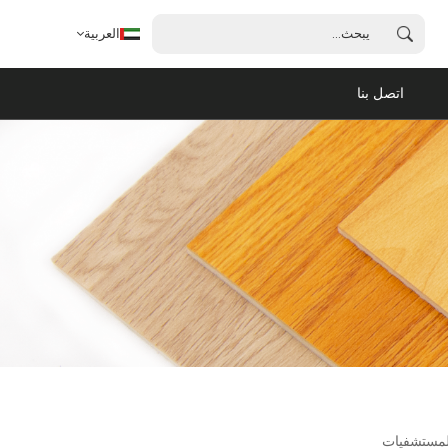
العربية
اتصل بنا
العربية
English
français
español
português
للمستشفيات