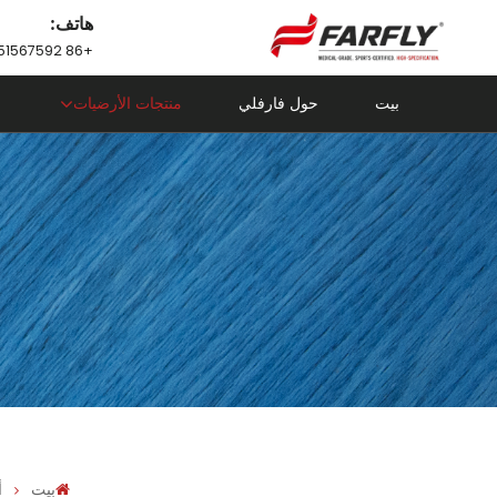
هاتف:
+86 18751567592
بيت
حول فارفلي
منتجات الأرضيات
بيت
أ