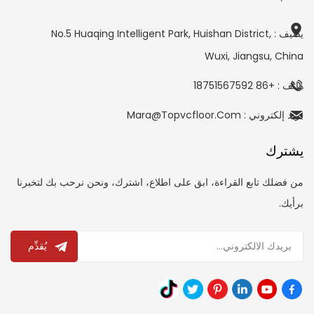
يضيف : No.5 Huaqing Intelligent Park, Huishan District,
Wuxi, Jiangsu, China
هاتف : +86 18751567592
بريد إلكتروني : Mara@topvcfloor.com
يشترك
من فضلك تابع القراءة، ابق على اطلاع، اشترك، ونحن نرحب بك لتخبرنا
برأيك.
يُقدِّم