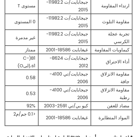
جيجابايت/ت 11982.2-
ارتداء المقاومة
مستوى T
2015
جيجابايت/ت 11982.2-
مقاومة التلوث
0 المستوى
2015
تجربة عجلة
جيجابايت/ت 11982.2-
غير مدمرة
الكرسي
2015
كيماويات المقاومة
غيغابايت 18586-2001
ممتاز
جيجابايت/ت 8624-
B1(C-
أداء الاحتراق
2012
s1،إلىO)
مقاومة الانزلاق
جيجابايت/تي 4100-
0.58
جافة
2006
مقاومة الانزلاق
جيجابايت/تي 4100-
0.53
رطبة
2006
مضاد للعفن
كيو بي/تي 2591-2003
92%
<0.1 جم/م2
المواد المتطايرة
غيغابايت 18586-2001