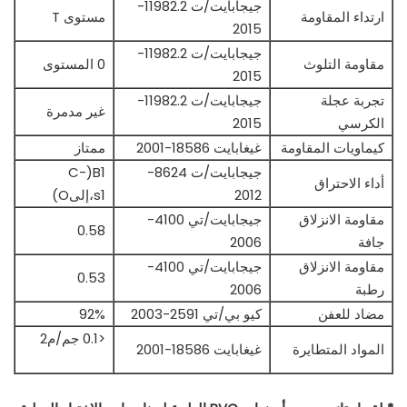
جيجابايت/ت 11982.2-
ارتداء المقاومة
مستوى T
2015
جيجابايت/ت 11982.2-
مقاومة التلوث
0 المستوى
2015
تجربة عجلة
جيجابايت/ت 11982.2-
غير مدمرة
الكرسي
2015
كيماويات المقاومة
غيغابايت 18586-2001
ممتاز
جيجابايت/ت 8624-
B1(C-
أداء الاحتراق
2012
s1،إلىO)
مقاومة الانزلاق
جيجابايت/تي 4100-
0.58
جافة
2006
مقاومة الانزلاق
جيجابايت/تي 4100-
0.53
رطبة
2006
مضاد للعفن
كيو بي/تي 2591-2003
92%
<0.1 جم/م2
المواد المتطايرة
غيغابايت 18586-2001