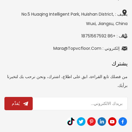
يضيف : No.5 Huaqing Intelligent Park, Huishan District,
Wuxi, Jiangsu, China
هاتف : +86 18751567592
بريد إلكتروني : Mara@topvcfloor.com
يشترك
من فضلك تابع القراءة، ابق على اطلاع، اشترك، ونحن نرحب بك لتخبرنا
برأيك.
يُقدِّم