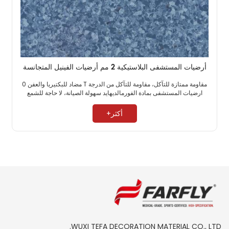
أرضيات المستشفى البلاستيكية 2 مم أرضيات الفينيل المتجانسة
مقاومة ممتازة للتآكل، مقاومة للتآكل من الدرجة T مضاد للبكتيريا والعفن 0
ارضيات المستشفى بمادة الفورمالديهايد سهولة الصيانة، لا حاجة للشمع ​
أكثر+
WUXI TEFA DECORATION MATERIAL CO., LTD.