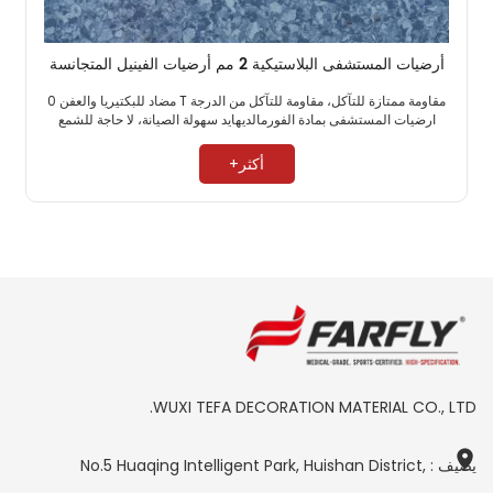
أرضيات المستشفى البلاستيكية 2 مم أرضيات الفينيل المتجانسة
مقاومة ممتازة للتآكل، مقاومة للتآكل من الدرجة T مضاد للبكتيريا والعفن 0
ارضيات المستشفى بمادة الفورمالديهايد سهولة الصيانة، لا حاجة للشمع ​
أكثر+
WUXI TEFA DECORATION MATERIAL CO., LTD.
يضيف : No.5 Huaqing Intelligent Park, Huishan District,