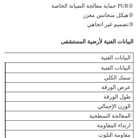
①PUR حماية معالجة الصيانة الخاصة
②هيكل متجانس معزز
③تصميم غير اتجاهي
البيانات الفنية لأرضية المستشفى
البيانات الفنية
البيانات الفنية
ط
سمك الكلي
جي
عرض الورقة
جي
طول الورقة
جي
الوزن الإجمالي
جيج
المعالجة السطحية
ارتداء المقاومة
جي
مقاومة التلوث
جي