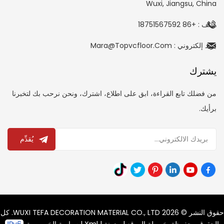
Wuxi, Jiangsu, China
هاتف : +86 18751567592
بريد إلكتروني : Mara@topvcfloor.com
يشترك
من فضلك تابع القراءة، ابق على اطلاع، اشترك، ونحن نرحب بك لتخبرنا
برأيك.
يُقدِّم
حقوق النشر © 2026 WUXI TEFA DECORATION MATERIAL CO., LTD. كل
الحقوق محفوظة.
خريطة الموقع
|
مدونة
|
Xml
|
سياسة الخصوصية