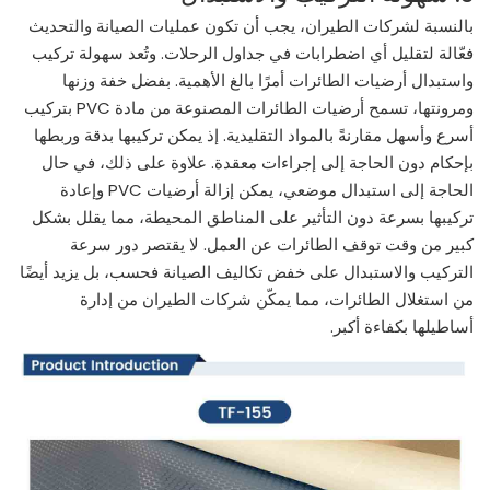
بالنسبة لشركات الطيران، يجب أن تكون عمليات الصيانة والتحديث
فعّالة لتقليل أي اضطرابات في جداول الرحلات. وتُعد سهولة تركيب
واستبدال أرضيات الطائرات أمرًا بالغ الأهمية. بفضل خفة وزنها
ومرونتها، تسمح أرضيات الطائرات المصنوعة من مادة PVC بتركيب
أسرع وأسهل مقارنةً بالمواد التقليدية. إذ يمكن تركيبها بدقة وربطها
بإحكام دون الحاجة إلى إجراءات معقدة. علاوة على ذلك، في حال
الحاجة إلى استبدال موضعي، يمكن إزالة أرضيات PVC وإعادة
تركيبها بسرعة دون التأثير على المناطق المحيطة، مما يقلل بشكل
كبير من وقت توقف الطائرات عن العمل. لا يقتصر دور سرعة
التركيب والاستبدال على خفض تكاليف الصيانة فحسب، بل يزيد أيضًا
من استغلال الطائرات، مما يمكّن شركات الطيران من إدارة
أساطيلها بكفاءة أكبر.