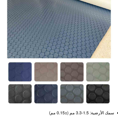
سمك الأرضية: 1.5-3.3 مم (±0.15 مم)