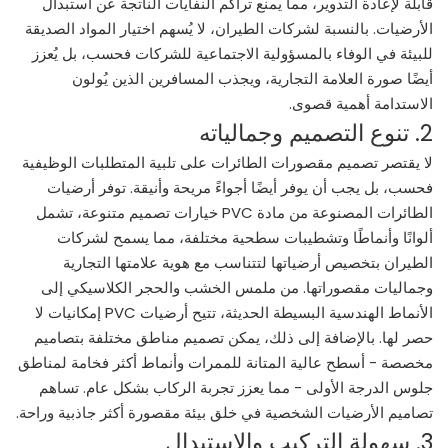
قابلة لإعادة التدوير، مما يمنع تراكم النفايات الناتجة عن استبدال
الأرضيات. بالنسبة لشركات الطيران، لا يُسهم اختيار المواد الصديقة
للبيئة في الوفاء بالمسؤولية الاجتماعية للشركات فحسب، بل يُعزز
أيضًا صورة العلامة التجارية، ويجذب المسافرين الذين يُولون
الاستدامة أهمية قصوى.
2. تنوع التصميم وجمالياته
لا يقتصر تصميم مقصورات الطائرات على تلبية المتطلبات الوظيفية
فحسب، بل يجب أن يوفر أيضًا أجواءً مريحة وأنيقة. توفر أرضيات
الطائرات المصنوعة من مادة PVC خيارات تصميم متنوعة، تشمل
ألوانًا وأنماطًا وتشطيبات سطحية مختلفة، مما يسمح لشركات
الطيران بتخصيص أرضياتها لتتناسب مع هوية علامتها التجارية
وجماليات مقصوراتها. من ملمس الخشب والحجر الكلاسيكي إلى
الأنماط الهندسية البسيطة الحديثة، تتيح أرضيات PVC إمكانيات لا
حصر لها. بالإضافة إلى ذلك، يمكن تصميم مناطق مختلفة بتصاميم
مخصصة - أسطح عالية المتانة للممرات وأنماط أكثر فخامة لمناطق
جلوس الدرجة الأولى - مما يعزز تجربة الركاب بشكل عام. تساهم
تصاميم الأرضيات الشخصية في خلق بيئة مقصورة أكثر جاذبية وراحة.
3. سهولة التركيب والاستبدال