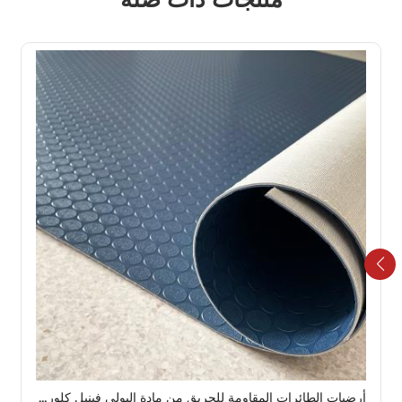
أرضيات الطائرات المقاومة للحريق من مادة البولي فينيل كلوريد (PVC) من ProGuard Plus، أرضيات كابينة متينة للخطوط الجوية التجارية