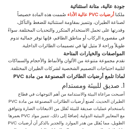
جودة عالية، متانة استثنائية
ملكنا
أرضيات PVC عالية الأداء
صُممت هذه المادة خصيصاً
لصناعة الطيران، وتتميز بمقاومة استثنائية للضغط والتآكل،
وقدرتها على تحمل الاستخدام المتكرر والتحديات المختلفة. سواءً
في مقصورة الركاب أو مناطق الطاقم، فإنها توفر جمالية تدوم
طويلاً وراحة لا مثيل لها في تصميمات الطائرات الداخلية.
المواصفات والخيارات المتاحة
نقدم مجموعة متنوعة من الألوان والأنماط والأحجام والسماكات
لتلبية احتياجات التصميم الشخصية لشركات الطيران المختلفة.
لماذا تلمع أرضيات الطائرات المصنوعة من مادة PVC
1. صديق للبيئة ومستدام
أصبحت مراعاة البيئة والاستدامة من أهم التوجهات في قطاع
الطيران الحديث. تُصنع أرضيات الطائرات المصنوعة من مادة PVC
باستخدام عمليات صديقة للبيئة تُقلل من الانبعاثات الضارة وتتوافق
مع المعايير البيئية الدولية. إضافةً إلى ذلك، تتميز مواد PVC بعمرها
الطويل، مما يُقلل من هدر الموارد. والجدير بالذكر أن أرضيات PVC