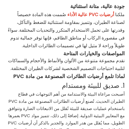
جودة عالية، متانة استثنائية
ملكنا
أرضيات PVC عالية الأداء
صُممت هذه المادة خصيصاً
لصناعة الطيران، وتتميز بمقاومة استثنائية للضغط والتآكل،
وقدرتها على تحمل الاستخدام المتكرر والتحديات المختلفة. سواءً
في مقصورة الركاب أو مناطق الطاقم، فإنها توفر جمالية تدوم
طويلاً وراحة لا مثيل لها في تصميمات الطائرات الداخلية.
المواصفات والخيارات المتاحة
نقدم مجموعة متنوعة من الألوان والأنماط والأحجام والسماكات
لتلبية احتياجات التصميم الشخصية لشركات الطيران المختلفة.
لماذا تلمع أرضيات الطائرات المصنوعة من مادة PVC
1. صديق للبيئة ومستدام
أصبحت مراعاة البيئة والاستدامة من أهم التوجهات في قطاع
الطيران الحديث. تُصنع أرضيات الطائرات المصنوعة من مادة PVC
باستخدام عمليات صديقة للبيئة تُقلل من الانبعاثات الضارة وتتوافق
مع المعايير البيئية الدولية. إضافةً إلى ذلك، تتميز مواد PVC بعمرها
الطويل، مما يُقلل من هدر الموارد. والجدير بالذكر أن أرضيات PVC