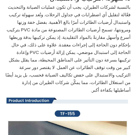
بالنسبة لشركات الطيران، يجب أن تكون عمليات الصيانة والتحديث
فعّالة لتقليل أي اضطرابات في جداول الرحلات. وتُعد سهولة تركيب
واستبدال أرضيات الطائرات أمرًا بالغ الأهمية. بفضل خفة وزنها
ومرونتها، تسمح أرضيات الطائرات المصنوعة من مادة PVC بتركيب
أسرع وأسهل مقارنةً بالمواد التقليدية. إذ يمكن تركيبها بدقة وربطها
بإحكام دون الحاجة إلى إجراءات معقدة. علاوة على ذلك، في حال
الحاجة إلى استبدال موضعي، يمكن إزالة أرضيات PVC وإعادة
تركيبها بسرعة دون التأثير على المناطق المحيطة، مما يقلل بشكل
كبير من وقت توقف الطائرات عن العمل. لا يقتصر دور سرعة
التركيب والاستبدال على خفض تكاليف الصيانة فحسب، بل يزيد أيضًا
من استغلال الطائرات، مما يمكّن شركات الطيران من إدارة
أساطيلها بكفاءة أكبر.