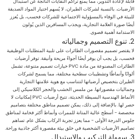
قابلة لإعادة التدوير، مما يمنع تراكم النفايات الناتجة عن استبدال
الأرضيات. بالنسبة لشركات الطيران، لا يُسهم اختيار المواد الصديقة
للبيئة في الوفاء بالمسؤولية الاجتماعية للشركات فحسب، بل يُعزز
أيضًا صورة العلامة التجارية، ويجذب المسافرين الذين يُولون
الاستدامة أهمية قصوى.
2. تنوع التصميم وجمالياته
لا يقتصر تصميم مقصورات الطائرات على تلبية المتطلبات الوظيفية
فحسب، بل يجب أن يوفر أيضًا أجواءً مريحة وأنيقة. توفر أرضيات
الطائرات المصنوعة من مادة PVC خيارات تصميم متنوعة، تشمل
ألوانًا وأنماطًا وتشطيبات سطحية مختلفة، مما يسمح لشركات
الطيران بتخصيص أرضياتها لتتناسب مع هوية علامتها التجارية
وجماليات مقصوراتها. من ملمس الخشب والحجر الكلاسيكي إلى
الأنماط الهندسية البسيطة الحديثة، تتيح أرضيات PVC إمكانيات لا
حصر لها. بالإضافة إلى ذلك، يمكن تصميم مناطق مختلفة بتصاميم
مخصصة - أسطح عالية المتانة للممرات وأنماط أكثر فخامة لمناطق
جلوس الدرجة الأولى - مما يعزز تجربة الركاب بشكل عام. تساهم
تصاميم الأرضيات الشخصية في خلق بيئة مقصورة أكثر جاذبية وراحة.
3. سهولة التركيب والاستبدال