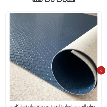
أرضيات الطائرات المقاومة للحريق من مادة البولي فينيل كلوريد (PVC) من ProGuard Plus، أرضيات كابينة متينة للخطوط الجوية التجارية