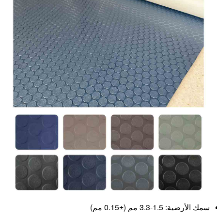
سمك الأرضية: 1.5-3.3 مم (±0.15 مم)