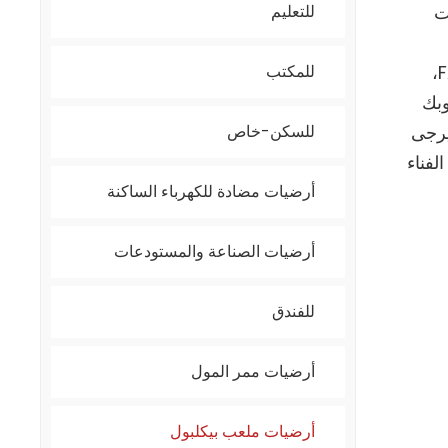
ت
للتعليم
تتميز ملاعبنا بخطوط لعب قياسية ولكنها تشغل مساحة أقل. بالإضافة إلى ذلك، عند شراء ملعب بيكيه داخلي من FARFLY،
للمكتب
وبك
يرجى
للسكن-خاص
لفناء
أرضيات مضادة للكهرباء الساكنة
أرضيات الصناعة والمستودعات
للفندق
أرضيات ممر المول
أرضيات ملعب بيكلبول