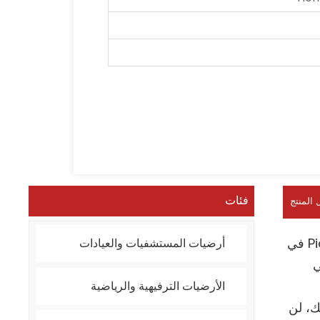
فئات
 المنتج
تزداد شعبية لعبة Pickleball بين العديد من الأشخاص وهي الآن متاحة لإحضارها إلى المنزل. يعد تركيب ملعب Pickleball في
أرضيات المستشفيات والعيادات
ي
الأرضيات الترفيهية والرياضية
ك، لن