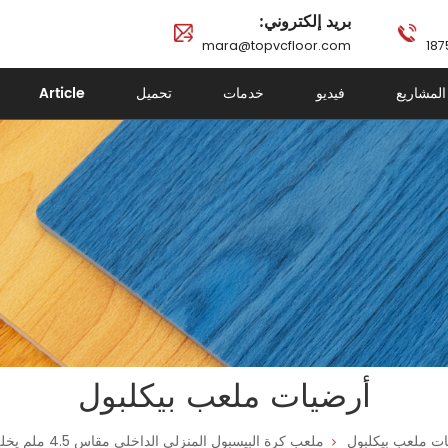
بريد إلكتروني:
mara@topvcfloor.com
المشاريع
فيديو
خدمات
تحميل
Article
أرضيات ملعب بيكلبول
ات ملعب بيكلبول
ملعب كرة البيسبول المنزلي الداخلي مقاس 4.5 ملم يخلق ملعبًا احترافيًا