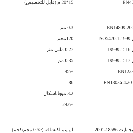
EN4
15*20 م (قابل للتخصيص)
EN14809-20
0.3 مم
ISO5470
120مجم
-19999
0.27 مللي متر
-19999
0.35 مم
95%
EN122
86
EN13036-4:20
3.2 ميجاباسكال
293%
بايت 18586-2001
لم يتم اكتشافه (<0.5 مجم/كجم)