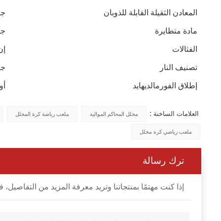
المعادن الثقيلة القابلة للذوبان
جيجا
مادة متطايرة
جيجا
الفثالات
إن 4372
تصنيف النار
جيجا
إطلاق الفورمالديهايد
أون 47
العلامات الساخنة :
مخلل المحاكم الموالية
ملعب رياضة كرة المخلل
ملعب رياضي كرة مخلل
ترك رسالة
إذا كنت مهتمًا بمنتجاتنا وتريد معرفة المزيد من التفاصي