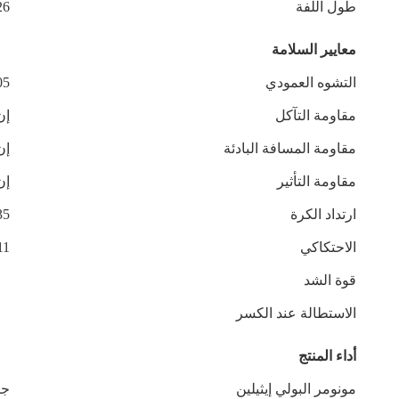
طول اللفة
26
معايير السلامة
التشوه العمودي
05
مقاومة التآكل
إن -1-1999
مقاومة المسافة البادئة
إن 1516
مقاومة التأثير
إن 1517
ارتداد الكرة
35
الاحتكاكي
11
قوة الشد
الاستطالة عند الكسر
أداء المنتج
مونومر البولي إيثيلين
جيجا