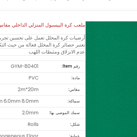
ملعب كرة البيسبول المنزلي الداخلي مقاس 4.5 ملم يخلق ملعبًا احتراف
أرضيات كرة المخلل تعمل على تحسين تجربت
تعتبر حصائر كرة المخلل فعالة من حيث التكل
عدم الانزلاق ومثبطات اللهب
GYM-80401
رقم ltem:
PVC
مادة:
2m*20m
مقاس:
m 6.0mm 8.0mm
سماكة:
2.0mm
سمك الموصى بها:
Rolls
شكل:
ogeneous Floor
عملية: