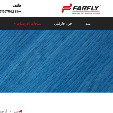
هاتف:
+86 18751567592
بيت
حول فارفلي
منتجات الأرضيات
بيت
أرضي