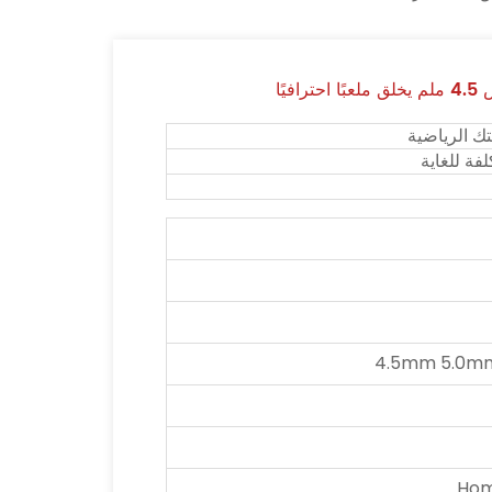
يًا
ك الرياضية
فة للغاية
4.5mm 5.0m
Hom