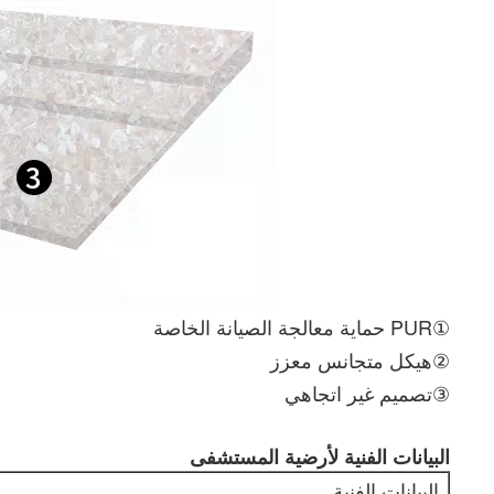
①PUR حماية معالجة الصيانة الخاصة
②هيكل متجانس معزز
③تصميم غير اتجاهي
البيانات الفنية لأرضية المستشفى
البيانات الفنية