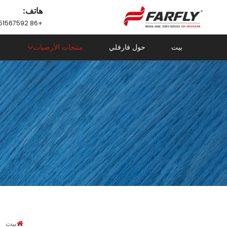
هاتف:
+86 18751567592
بيت
حول فارفلي
منتجات الأرضيات
بيت