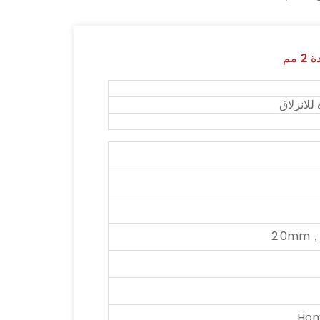
مم
لانزلاق
2.0mm
Hom