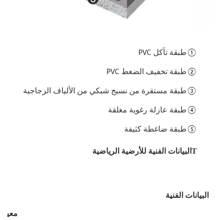
①طبقة تآكل PVC
②طبقة تخفيف الضغط PVC
③طبقة مستقرة من نسيج شبكي من الألياف الزجاجية
④طبقة عازلة رغوية مغلقة
⑤طبقة ضاغطة كثيفة
Tالبيانات الفنية للأرضية الرياضية
البيانات الفنية
معيار