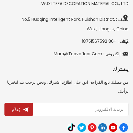
WUXI TEFA DECORATION MATERIAL CO., LTD.
يضيف : No.5 Huaqing Intelligent Park, Huishan District,
Wuxi, Jiangsu, China
هاتف : +86 18751567592
بريد إلكتروني : Mara@topvcfloor.com
يشترك
من فضلك تابع القراءة، ابق على اطلاع، اشترك، ونحن نرحب بك لتخبرنا
برأيك.
يُقدِّم