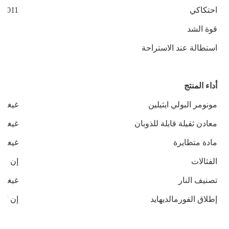
احتكاكي
:2011
قوة الشد
استطالة عند الاستراحة
أداء المنتج
مونومر البولي ايثيلين
غيغابايت 586
معادن ثقيلة قابلة للذوبان
غيغابايت 586
مادة متطايرة
غيغابايت 586
الفثالات
إن 14372-2004
تصنيف النار
غيغابايت 24
إطلاق الفورمالديهايد
إن 147-1:2004