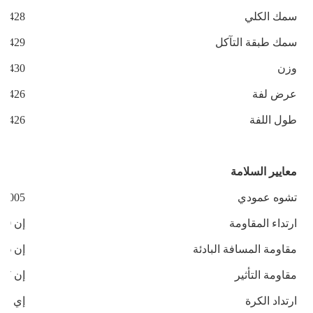
سمك الكلي
N428
سمك طبقة التآكل
N429
وزن
N430
عرض لفة
N426
طول اللفة
N426
معايير السلامة
تشوه عمودي
-2005
ارتداء المقاومة
إن ISO5470-1-1999
مقاومة المسافة البادئة
إن 1516-19999
مقاومة التأثير
إن 1517-19999
ارتداد الكرة
إي إن 2235