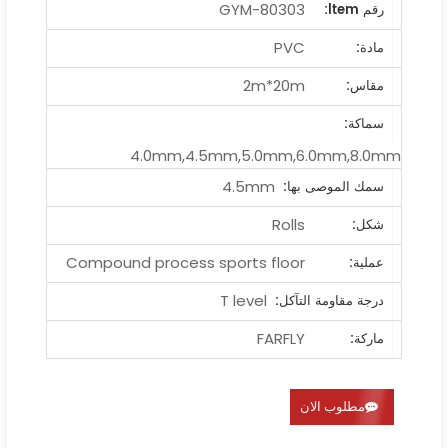
GYM-80303
رقم ltem:
PVC
مادة:
2m*20m
مقاس:
سماكة:
4.0mm,4.5mm,5.0mm,6.0mm,8.0mm
4.5mm
سمك الموصى بها:
Rolls
شكل:
Compound process sports floor
عملية:
T level
درجة مقاومة التآكل:
FARFLY
ماركة:
مطلوب الان