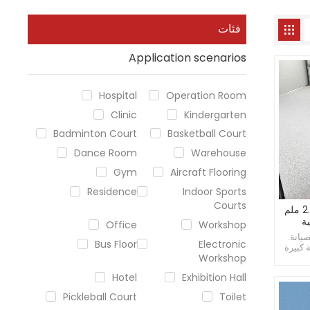
فئات
Application scenarios
Hospital
Operation Room
Clinic
Kindergarten
Badminton Court
Basketball Court
Dance Room
Warehouse
Gym
Aircraft Flooring
Residence
Indoor Sports
Courts
أرضيات متجانسة بجودة 2.0 ملم
ة
Office
Workshop
يانة.
Bus Floor
Electronic
 كبيرة
Workshop
انزلاق
Hotel
Exhibition Hall
Pickleball Court
Toilet