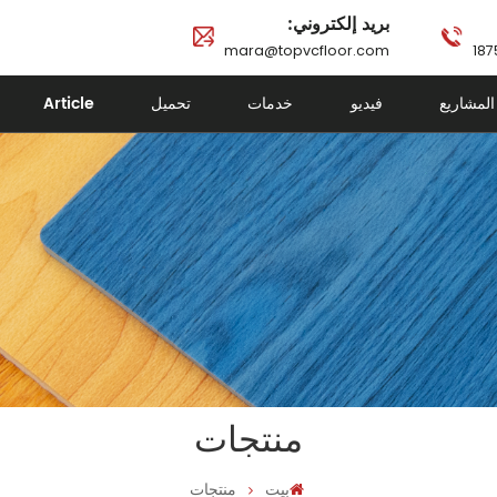
بريد إلكتروني:
mara@topvcfloor.com
المشاريع
فيديو
خدمات
تحميل
Article
منتجات
بيت
منتجات