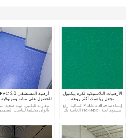
الأرضيات البلاستيكية لكرة بيكلبول
أ
تجعل رياضتك أكثر روعة
للحصول على متانة وموثوقية ف
إنشاء ساحة Pickleball المثالية ارفع
مقاومة للبكتيريا لبيئة صحية. مت
مستوى لعبة Pickleball الخاصة بك
بألوان مختلفة لتناسب التصميم
تجربة نوع مختلف من Pickleball
سهل الإصلاح، ويقلل من التكال