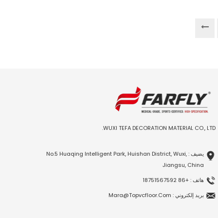
WUXI TEFA DECORATION MATERIAL CO., LTD.
يضيف : No.5 Huaqing Intelligent Park, Huishan District, Wuxi,
Jiangsu, China
هاتف : +86 18751567592
بريد إلكتروني : Mara@topvcfloor.com