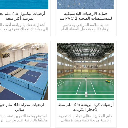
حماية الأرضيات البلاستيكية
أرضيات بيكلبول 4.5 
للمستشفيات الصحية PVC 2 مم
تمرينك أكثر متعة
حماية سلامة المرضى ومقدمي
أشعل شغفك بالرياضة أضف ال
الرعاية الصحية جعل الفضاء العام
إلى رياضتك تجعلك تقع في حب ر
جميلاً ونظيفاً مزيج مثالي من الجودة
الكرة الحديدية
والأداء
أرضيات كرة الريشة 4.5 ملم نمط
ارضيات مذراة 4.5 مل
الأحجار الكريمة
سالي
خلق المكان المثالي تجلب لك تجربة
استمتع بمتعة التمرين تمنحك شع
رياضية مريحة قيمة ممتازة مقابل
مختلفًا بالرياضة افتح تجربتك الر
المال
الجديدة