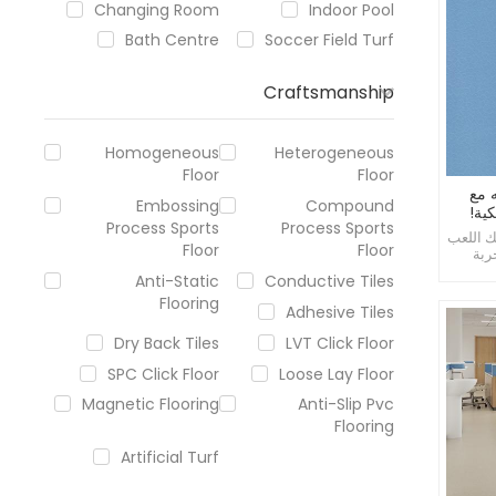
Changing Room
Indoor Pool
Bath Centre
Soccer Field Turf
Craftsmanship
Homogeneous
Heterogeneous
Floor
Floor
 مع
Embossing
Compound
كية!
Process Sports
Process Sports
ك اللعب
Floor
Floor
ربة
ة
Anti-Static
Conductive Tiles
Flooring
Adhesive Tiles
Dry Back Tiles
LVT Click Floor
SPC Click Floor
Loose Lay Floor
Magnetic Flooring
Anti-Slip Pvc
Flooring
Artificial Turf