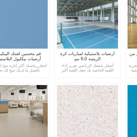
يشة 4.5 ملم من
أرضيات بلاستيكية لمباريات كرة
قم بتحسين لعبتك البيكيه
الريشة 6.0 مم
أرضيات بيكلبول البلاستي
جربة
أشعل شغفك الرياضي تعزيز أداء
اجعل رياضتك أكثر إثارة تتيح ل
يشة
اللعبة الخاصة بك جعل اللعبة أكثر
بأفضل ما لديك تتيح لك تج
سحرا
المستوى الاحترافي للعب