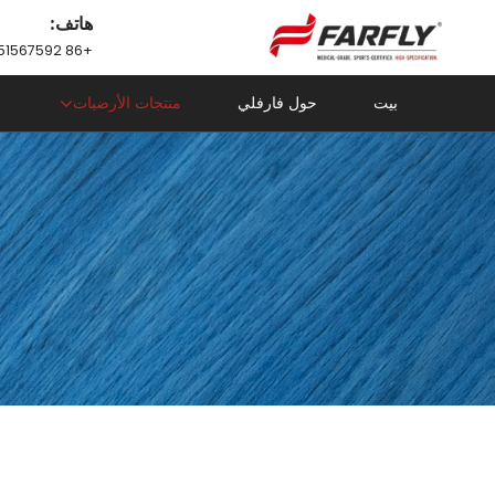
هاتف:
+86 18751567592
بيت
حول فارفلي
منتجات الأرضيات