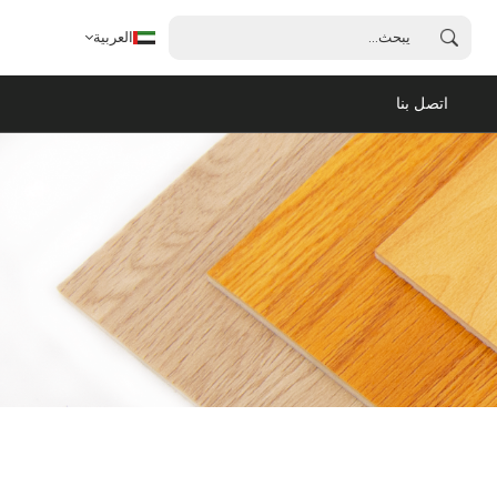
العربية
اتصل بنا
العربية
English
français
español
português