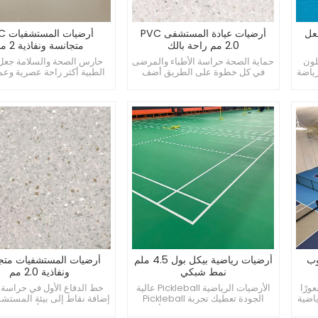
ملم تجعل
أرضيات عيادة المستشفى PVC
أرضيات
2.0 مم راحة بالك
متجانسة ونفاذية 2 مم
لون
حماية الصحة حراسة الأطباء والمرضى
حارس الصحة والسلامة جعل ا
ياضة
في كل خطوة على الطريق أضف
الطبية أكثر راحة عصرية وعم
لمسة من اللون إلى عيادة
نفس الوقت
المستشفى
م حبوب
أرضيات رياضية بيكل بول 4.5 ملم
أرضيات المستشفيات متج
نمط شبكي
ونفاذية 2.0 مم
ورًا
الأرضيات الرياضية Pickleball عالية
خط الدفاع الأول في حراسة
ياضية
الجودة تعطيك تجربة Pickleball
إضافة نقاط إلى بيئة المست
المهنية اجعل وقتك الرياضي أفضل
الراحة والطمأنينة للمر