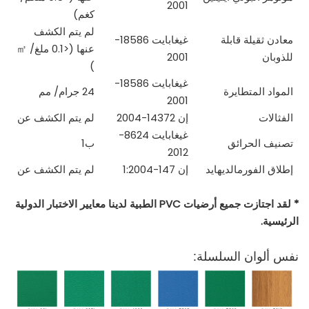
2001
كغم)
لم يتم الكشف
معادن ثقيلة قابلة
غيغابايت 18586-
عنها (<0.1 ملغ/
㎡
للذوبان
2001
)
غيغابايت 18586-
المواد المتطايرة
24 جرام/
مم
2001
الفثالات
إن 14372-2004
لم يتم الكشف عن
غيغابايت 8624-
تصنيف الحرائق
ب1
2012
إطلاق الفورمالديهايد
إن 147-1:2004
لم يتم الكشف عن
* لقد اجتازت جميع أرضيات PVC الطبية لدينا معايير الاختبار الدولية
الرئيسية.
نفس ألوان السلسلة: