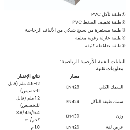
①طبقة تآكل PVC
②طبقة تخفيف الضغط PVC
③طبقة مستقرة من نسيج شبكي من الألياف الزجاجية
④طبقة عازلة رغوية مغلقة
⑤طبقة ضاغطة كثيفة
البيانات الفنية للأرضية الرياضية:
معلومات تقنية
معيار
نتائج الإختبار
4.5-12 ملم (قابل
السمك الكلي
EN428
للتخصيص)
1.2 ملم (قابل
سمك طبقة التآكل
EN429
للتخصيص)
3.8/4.5/5.4
وزن
EN430
كجم/
㎡
عرض لفة
EN426
1.8 م