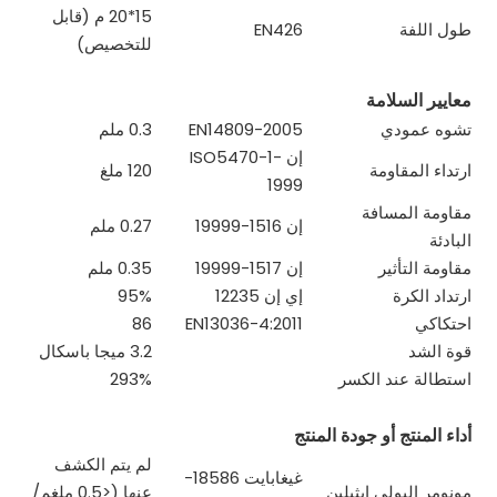
15*20 م (قابل
طول اللفة
EN426
للتخصيص)
معايير السلامة
تشوه عمودي
EN14809-2005
0.3 ملم
إن ISO5470-1-
ارتداء المقاومة
120 ملغ
1999
مقاومة المسافة
إن 1516-19999
0.27 ملم
البادئة
مقاومة التأثير
إن 1517-19999
0.35 ملم
ارتداد الكرة
إي إن 12235
95%
احتكاكي
EN13036-4:2011
86
قوة الشد
3.2 ميجا باسكال
استطالة عند الكسر
293%
أداء المنتج أو جودة المنتج
لم يتم الكشف
غيغابايت 18586-
مونومر البولي ايثيلين
عنها (<0.5 ملغم/