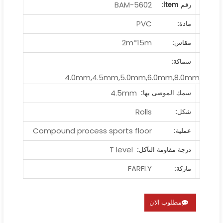
BAM-5602
رقم ltem:
PVC
مادة:
2m*15m
مقاس:
سماكة:
4.0mm,4.5mm,5.0mm,6.0mm,8.0mm
4.5mm
سمك الموصى بها:
Rolls
شكل:
Compound process sports floor
عملية:
T level
درجة مقاومة التآكل:
FARFLY
ماركة:
مطلوب الان